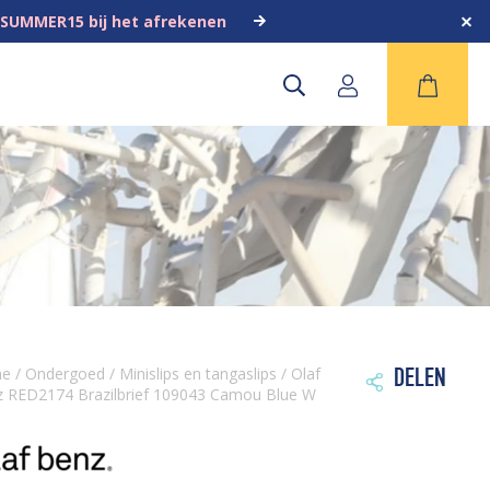
 SUMMER15 bij het afrekenen
me
/
Ondergoed
/
Minislips en tangaslips
/ Olaf
DELEN

 RED2174 Brazilbrief 109043 Camou Blue W