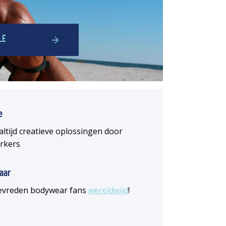
LE
e
altijd creatieve oplossingen door
rkers
aar
 tevreden bodywear fans
wereldwijd
!