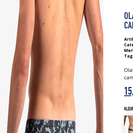
OL
CA
Arti
Cat
Mer
Tag
Ola
cam
Oo
Hu
15
pri
pri
KLEU
wa
is:
35
15