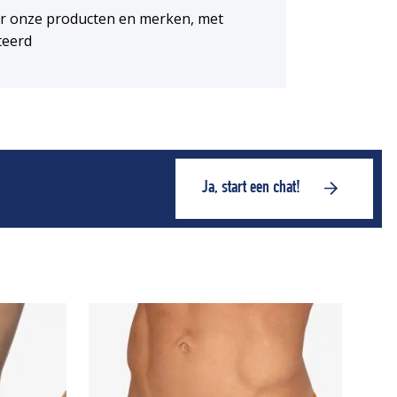
or onze producten en merken, met
teerd
Ja, start een chat!