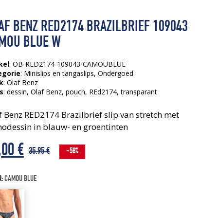
AF BENZ RED2174 BRAZILBRIEF 109043
MOU BLUE W
kel
: OB-RED2174-109043-CAMOUBLUE
egorie
:
Minislips en tangaslips
,
Ondergoed
k
: Olaf Benz
s
:
dessin
, Olaf Benz
, pouch
, REd2174
, transparant
f Benz RED2174 Brazilbrief slip van stretch met
odessin in blauw- en groentinten
rspronkelijke
idige
,00
€
35,95
€
-58%
js
js
R:
CAMOU BLUE
s:
,95 €.
,00 €.