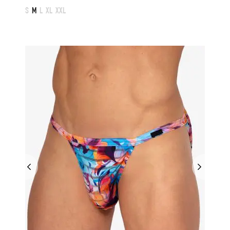
S
M
L
XL
XXL