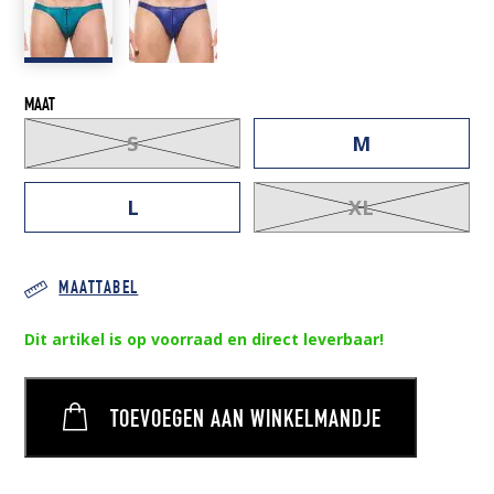
48,00 €.
35,00 €.
MAAT
S
M
L
XL
MAATTABEL
Dit artikel is op voorraad en direct leverbaar!
TOEVOEGEN AAN WINKELMANDJE