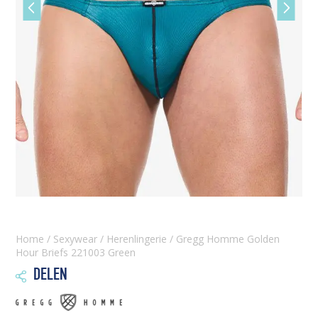
Vorige
Volgen
slide
slide
Home
/
Sexywear
/
Herenlingerie
/ Gregg Homme Golden
Hour Briefs 221003 Green
DELEN
