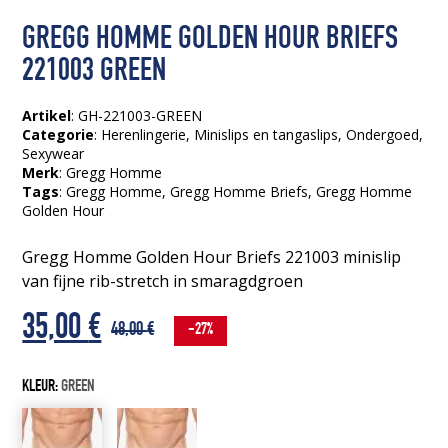
GREGG HOMME GOLDEN HOUR BRIEFS
221003 GREEN
Artikel
: GH-221003-GREEN
Categorie
:
Herenlingerie
,
Minislips en tangaslips
,
Ondergoed
,
Sexywear
Merk
: Gregg Homme
Tags
:
Gregg Homme
, Gregg Homme Briefs
, Gregg Homme
Golden Hour
Gregg Homme Golden Hour Briefs 221003 minislip
van fijne rib-stretch in smaragdgroen
Oorspronkelijke
Huidige
35,00
€
48,00
€
-27%
prijs
prijs
KLEUR:
GREEN
was:
is: