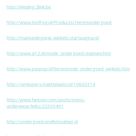
http://kleding.2link.be
http://www.hotfrog.nl/Products/Herenondergoed
http://mannenlingerie-winkels.startpagina.nl/
http://www.q12.nl/mode_ondergoed-mannen.htm
http://www.paspop.nl/herenmode_ondergoed_winkels.htm
http://verkopers.marktplaats.nl/10603314
http://www.fanpop.com/spots/mens-
underwear/links/22355491
http://ondergoed.vindhetviahier.nl