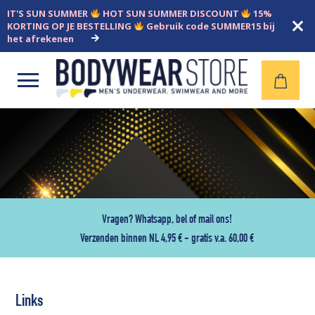
IT'S SUN SUMMER
HOT SUN SUMMER DISCOUNT
15%
KORTING OP JE BESTELLING
Gebruik code SUMMER15 bij
het afrekenen
Open
menu
Vragen? Whatsapp, bel of mail ons!
Verzenden binnen NL 4,95 € - gratis v.a. 60,00 €
Links