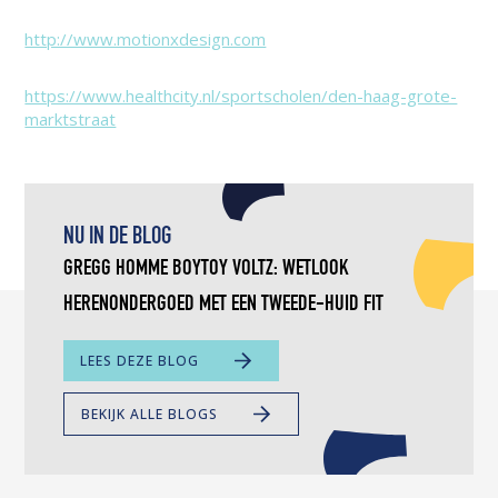
http://www.motionxdesign.com
https://www.healthcity.nl/sportscholen/den-haag-grote-
marktstraat
NU IN DE BLOG
GREGG HOMME BOYTOY VOLTZ: WETLOOK
HERENONDERGOED MET EEN TWEEDE-HUID FIT
OVER
LEES DEZE BLOG
,
GREGG
BEKIJK ALLE BLOGS
HOMME
BOYTOY
VOLTZ:
WETLOOK
HERENONDERGOED