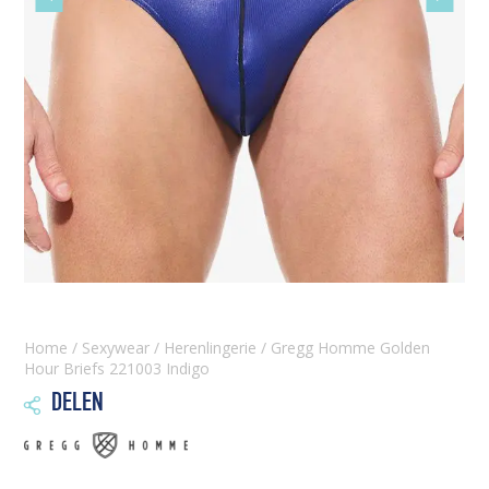
slide
slide
Home
/
Sexywear
/
Herenlingerie
/ Gregg Homme Golden
Hour Briefs 221003 Indigo
DELEN
