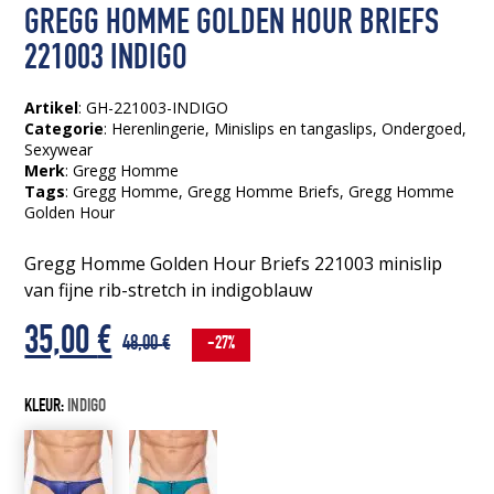
GREGG HOMME GOLDEN HOUR BRIEFS
221003 INDIGO
Artikel
: GH-221003-INDIGO
Categorie
:
Herenlingerie
,
Minislips en tangaslips
,
Ondergoed
,
Sexywear
Merk
: Gregg Homme
Tags
:
Gregg Homme
, Gregg Homme Briefs
, Gregg Homme
Golden Hour
Gregg Homme Golden Hour Briefs 221003 minislip
van fijne rib-stretch in indigoblauw
Oorspronkelijke
Huidige
35,00
€
48,00
€
-27%
prijs
prijs
KLEUR:
INDIGO
was:
is:
48,00 €.
35,00 €.