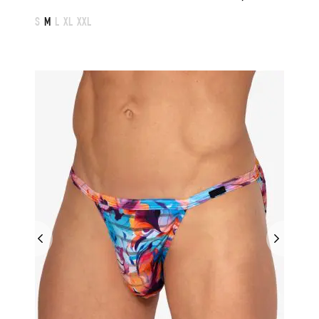
S
M
L
XL
XXL