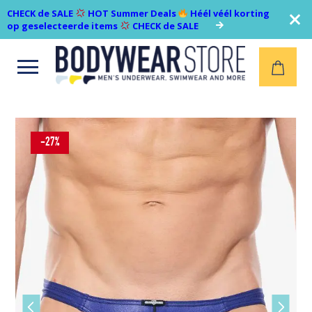
CHECK de SALE
HOT Summer Deals
Héél véél korting
op geselecteerde items
CHECK de SALE
Open
menu
-27%
Vorige
Volgen