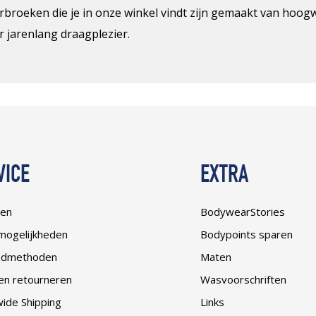
erbroeken die je in onze winkel vindt zijn gemaakt van hoo
r jarenlang draagplezier.
VICE
EXTRA
len
BodywearStories
mogelijkheden
Bodypoints sparen
ndmethoden
Maten
 en retourneren
Wasvoorschriften
ide Shipping
Links