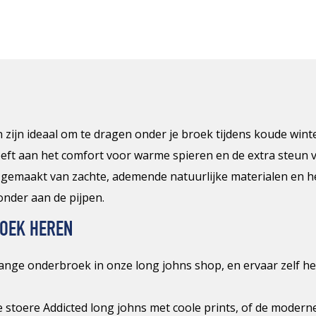
zijn ideaal om te dragen onder je broek tijdens koude win
eeft aan het comfort voor warme spieren en de extra steun v
n gemaakt van zachte, ademende natuurlijke materialen en h
onder aan de pijpen.
OEK HEREN
lange onderbroek in onze long johns shop, en ervaar zelf h
de stoere Addicted long johns met coole prints, of de mode