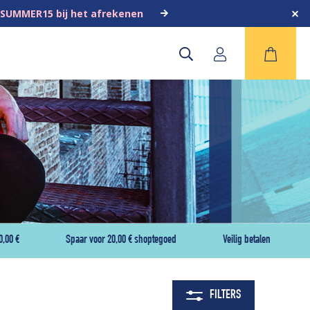
 SUMMER15 bij het afrekenen
0,00 €
Spaar voor 20,00 € shoptegoed
Veilig betalen
FILTERS