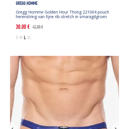
GREGG HOMME
Gregg Homme Golden Hour Thong 221004 pouch
herenstring van fijne rib-stretch in smaragdgroen
30,00
€
42,00
€
Oorspronkelijke
Huidige
prijs
prijs
S
M
L
XL
was:
is:
42,00 €.
30,00 €.