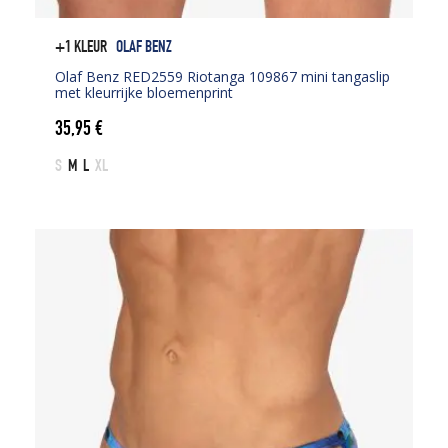
+1 KLEUR
OLAF BENZ
Olaf Benz RED2559 Riotanga 109867 mini tangaslip
met kleurrijke bloemenprint
35,95
€
S
M
L
XL