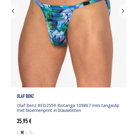
OLAF BENZ
Olaf Benz RED2559 Riotanga 109867 mini tangaslip
met bloemenprint in blauwtinten
35,95
€
S
M
L
XL