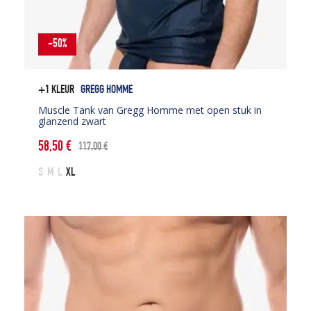
-50%
+1 KLEUR
GREGG HOMME
Muscle Tank van Gregg Homme met open stuk in
glanzend zwart
58,50
€
117,00
€
Oorspronkelijke
Huidige
prijs
prijs
S
M
L
XL
was:
is:
117,00 €.
58,50 €.