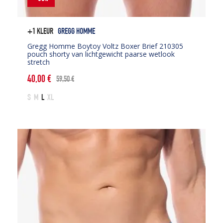
+1 KLEUR
GREGG HOMME
Gregg Homme Boytoy Voltz Boxer Brief 210305
pouch shorty van lichtgewicht paarse wetlook
stretch
40,00
€
59,50
€
Oorspronkelijke
Huidige
prijs
prijs
S
M
L
XL
was:
is:
59,50 €.
40,00 €.