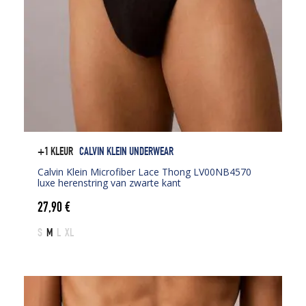
+1 KLEUR
CALVIN KLEIN UNDERWEAR
Calvin Klein Microfiber Lace Thong LV00NB4570
luxe herenstring van zwarte kant
27,90
€
S
M
L
XL