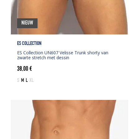
NIEUW
ES COLLECTION
ES Collection UN607 Velisse Trunk shorty van
zwarte stretch met dessin
38,00
€
S
M
L
XL