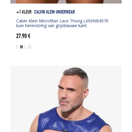
+1 KLEUR
CALVIN KLEIN UNDERWEAR
Calvin Klein Microfiber Lace Thong LV00NB4570
luxe herenstring van grijsblauwe kant
27,90
€
S
M
L
XL