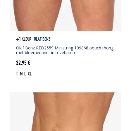
+1 KLEUR
OLAF BENZ
Olaf Benz RED2559 Ministring 109868 pouch thong
met bloemenprint in rozetinten
32,95
€
S
M
L
XL