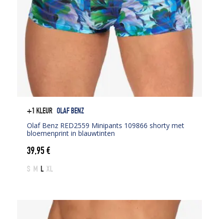
+1 KLEUR
OLAF BENZ
Olaf Benz RED2559 Minipants 109866 shorty met
bloemenprint in blauwtinten
39,95
€
S
M
L
XL