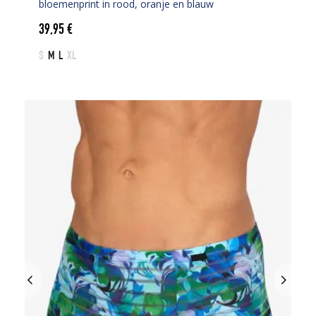
bloemenprint in rood, oranje en blauw
39,95
€
S
M
L
XL