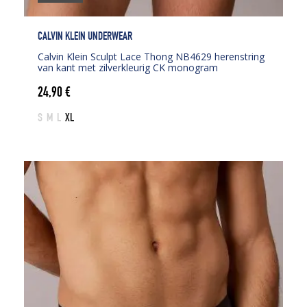
CALVIN KLEIN UNDERWEAR
Calvin Klein Sculpt Lace Thong NB4629 herenstring
van kant met zilverkleurig CK monogram
24,90
€
S
M
L
XL