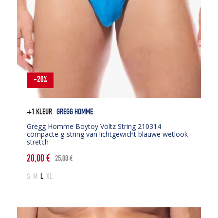
-20%
+1 KLEUR
GREGG HOMME
Gregg Homme Boytoy Voltz String 210314
compacte g-string van lichtgewicht blauwe wetlook
stretch
20,00
€
25,00
€
Oorspronkelijke
Huidige
prijs
prijs
S
M
L
XL
was:
is:
25,00 €.
20,00 €.