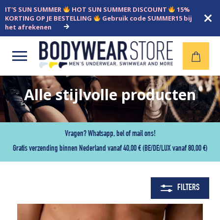
IT'S SUN SUMMER
HOT SUN SUMMER DISCOUNT
15%
KORTING OP JE BESTELLING
Gebruik code SUMMER15 bij
het afrekenen
Open
menu
Alle stijlvolle producten
Vragen? Whatsapp, bel of mail ons!
Gratis verzending binnen Nederland vanaf 40,00 € (BE/DE/LUX vanaf 80,00 €)
FILTERS