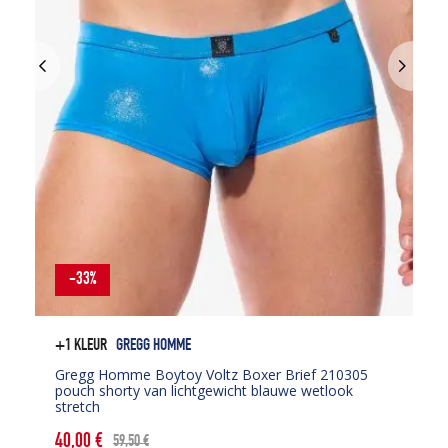
-33%
+1 KLEUR
GREGG HOMME
Gregg Homme Boytoy Voltz Boxer Brief 210305
pouch shorty van lichtgewicht blauwe wetlook
stretch
40,00
€
59,50
€