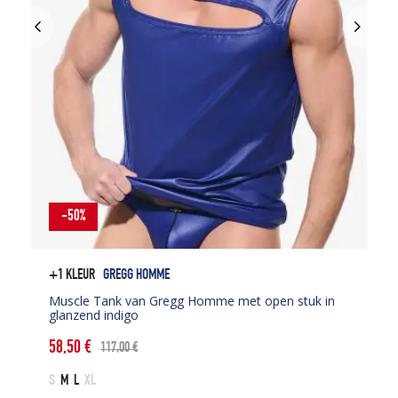
-50%
+1 KLEUR
GREGG HOMME
Muscle Tank van Gregg Homme met open stuk in
glanzend indigo
58,50
€
117,00
€
Oorspronkelijke
Huidige
prijs
prijs
S
M
L
XL