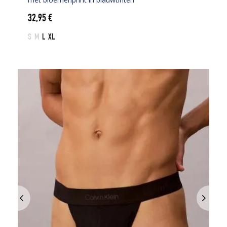
32,95
€
S
M
L
XL