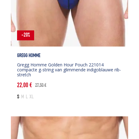
-20%
GREGG HOMME
Gregg Homme Golden Hour Pouch 221014
compacte g-string van glimmende indigoblauwe rib-
stretch
22,00
€
27,50
€
Oorspronkelijke
Huidige
prijs
prijs
S
M
L
XL
was:
is:
27,50 €.
22,00 €.