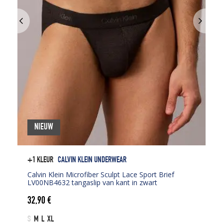
NIEUW
+1 KLEUR
CALVIN KLEIN UNDERWEAR
Calvin Klein Microfiber Sculpt Lace Sport Brief
LV00NB4632 tangaslip van kant in zwart
32,90
€
S
M
L
XL