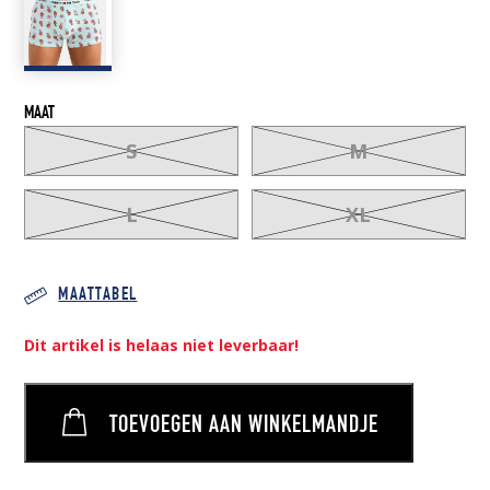
22,90 €.
15,00 €.
MAAT
S
M
L
XL
MAATTABEL
Dit artikel is helaas niet leverbaar!
TOEVOEGEN AAN WINKELMANDJE