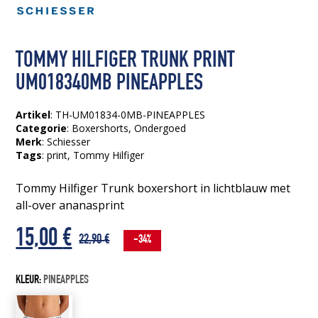
TOMMY HILFIGER TRUNK PRINT
UM018340MB PINEAPPLES
Artikel
: TH-UM01834-0MB-PINEAPPLES
Categorie
:
Boxershorts
,
Ondergoed
Merk
: Schiesser
Tags
:
print
, Tommy Hilfiger
Tommy Hilfiger Trunk boxershort in lichtblauw met
all-over ananasprint
Oorspronkelijke
Huidige
15,00
€
22,90
€
-34%
prijs
prijs
KLEUR:
PINEAPPLES
was:
is: