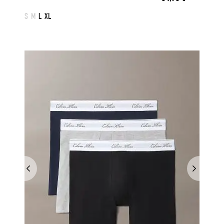
S
M
L
XL