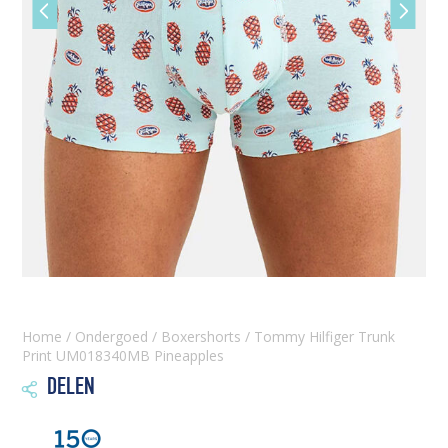
Vorige
Volgen
slide
slide
Home
/
Ondergoed
/
Boxershorts
/ Tommy Hilfiger Trunk
Print UM018340MB Pineapples
DELEN
