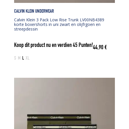
CALVIN KLEIN UNDERWEAR
Calvin Klein 3 Pack Low Rise Trunk LV00NB4389
korte boxershorts in uni zwart en olijfrgoen en
streepdessin
Koop dit product nu en verdien
45
Punten!
44,90
€
S
M
L
XL