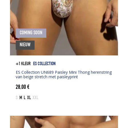
COMING SOON
NIEUW
+1 KLEUR
ES COLLECTION
ES Collection UN689 Paisley Mini Thong herenstring
van beige stretch met paisleyprint
28,00
€
S
M
L
XL
XXL