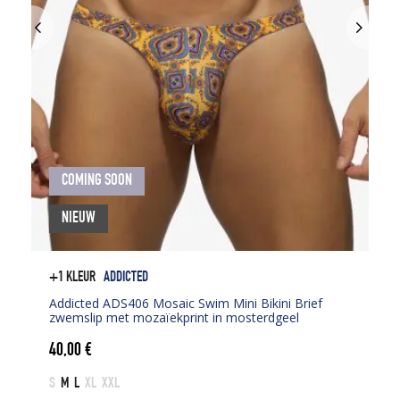
COMING SOON
NIEUW
+1 KLEUR
ADDICTED
Addicted ADS406 Mosaic Swim Mini Bikini Brief
zwemslip met mozaïekprint in mosterdgeel
40,00
€
S
M
L
XL
XXL