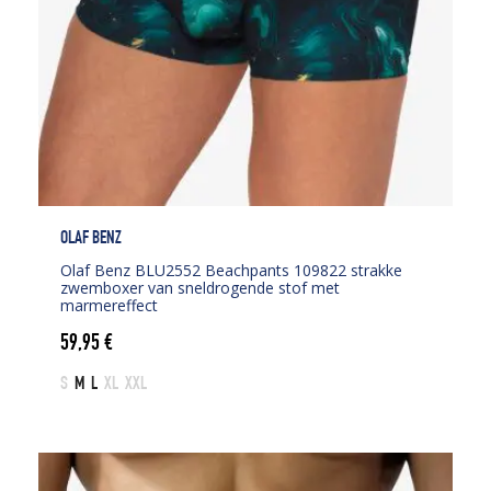
OLAF BENZ
Olaf Benz BLU2552 Beachpants 109822 strakke
zwemboxer van sneldrogende stof met
marmereffect
59,95
€
S
M
L
XL
XXL