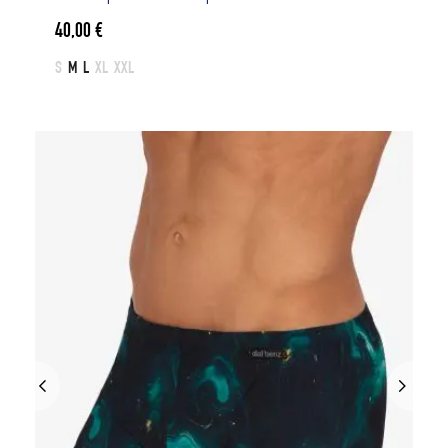
40,00
€
S
M
L
XL
XXL