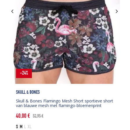
-24%
SKULL & BONES
Skull & Bones Flamingo Mesh Short sportieve short
van blauwe mesh met flamingo-bloemenprint
40,00
€
52,95
€
Oorspronkelijke
Huidige
prijs
prijs
S
M
L
XL