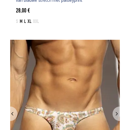
van blauwe stretch met paisleyprint
28,00
€
S
M
L
XL
XXL