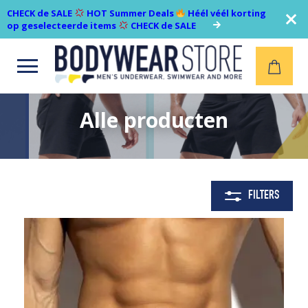
CHECK de SALE
HOT Summer Deals
Héél véél korting
op geselecteerde items
CHECK de SALE
Open
menu
Alle producten
FILTERS