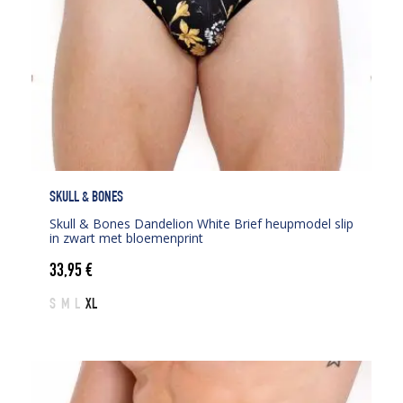
SKULL & BONES
Skull & Bones Dandelion White Brief heupmodel slip
in zwart met bloemenprint
33,95
€
S
M
L
XL