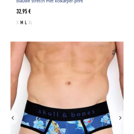
blauwe stretch met koikarper-print
32,95
€
S
M
L
XL