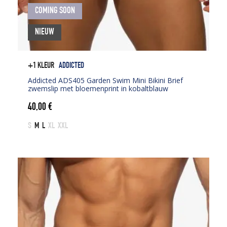
COMING SOON
NIEUW
+1 KLEUR
ADDICTED
Addicted ADS405 Garden Swim Mini Bikini Brief
zwemslip met bloemenprint in kobaltblauw
40,00
€
S
M
L
XL
XXL