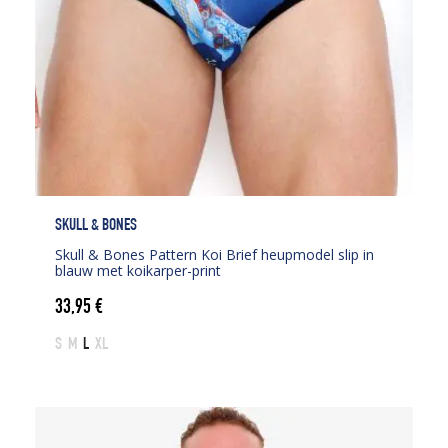
SKULL & BONES
Skull & Bones Pattern Koi Brief heupmodel slip in
blauw met koikarper-print
33,95
€
S
M
L
XL