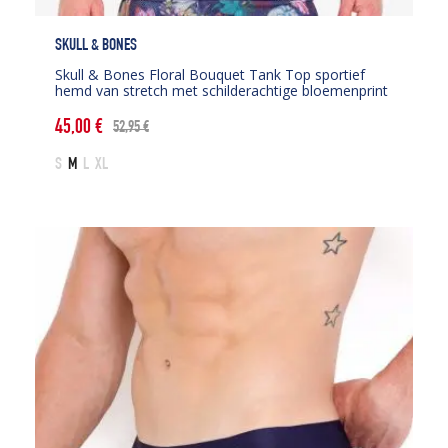
SKULL & BONES
Skull & Bones Floral Bouquet Tank Top sportief
hemd van stretch met schilderachtige bloemenprint
45,00
€
52,95
€
Oorspronkelijke
Huidige
prijs
prijs
S
M
L
XL
was:
is:
52,95 €.
45,00 €.