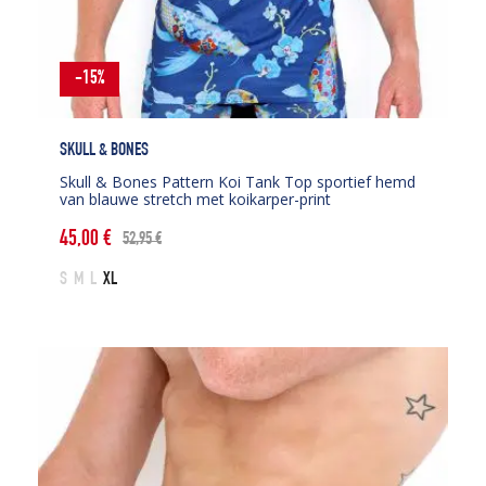
-15%
SKULL & BONES
Skull & Bones Pattern Koi Tank Top sportief hemd
van blauwe stretch met koikarper-print
45,00
€
52,95
€
Oorspronkelijke
Huidige
prijs
prijs
S
M
L
XL
was:
is:
52,95 €.
45,00 €.