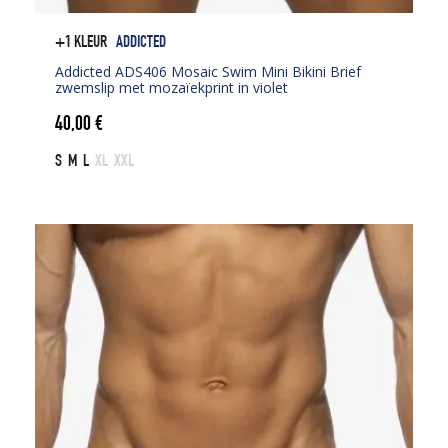
+1 KLEUR
ADDICTED
Addicted ADS406 Mosaic Swim Mini Bikini Brief
zwemslip met mozaïekprint in violet
40,00
€
S
M
L
XL
XXL