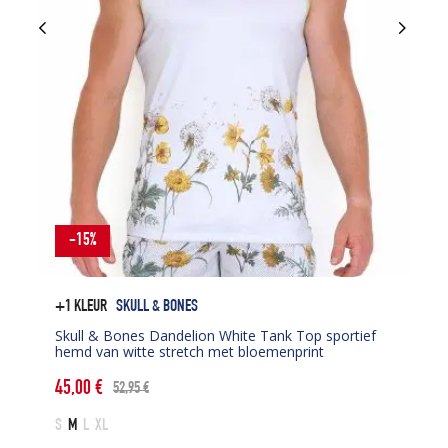
-15%
+1 KLEUR
SKULL & BONES
Skull & Bones Dandelion White Tank Top sportief
hemd van witte stretch met bloemenprint
45,00
€
52,95
€
Oorspronkelijke
Huidige
prijs
prijs
S
M
L
XL