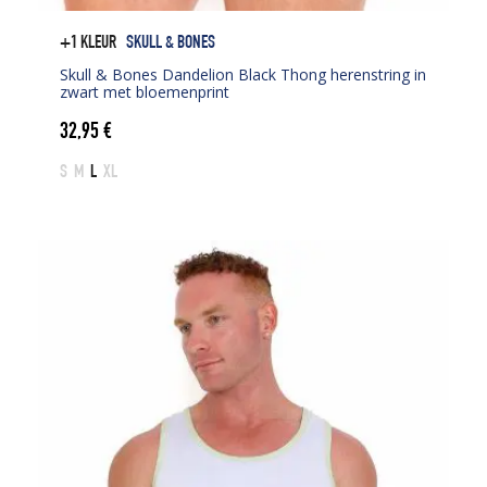
+1 KLEUR
SKULL & BONES
Skull & Bones Dandelion Black Thong herenstring in
zwart met bloemenprint
32,95
€
S
M
L
XL