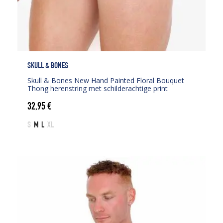
SKULL & BONES
Skull & Bones New Hand Painted Floral Bouquet
Thong herenstring met schilderachtige print
32,95
€
S
M
L
XL