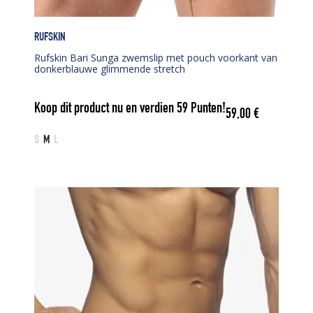
RUFSKIN
Rufskin Bari Sunga zwemslip met pouch voorkant van
donkerblauwe glimmende stretch
Koop dit product nu en verdien
59
Punten!
59,00
€
S
M
L