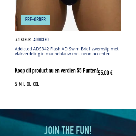
PRE-ORDER
+1 KLEUR
ADDICTED
Addicted ADS342 Flash AD Swim Brief zwemslip met
vlakverdeling in marineblauw met neon accenten
Koop dit product nu en verdien
55
Punten!
55,00
€
S
M
L
XL
XXL
JOIN THE FUN!