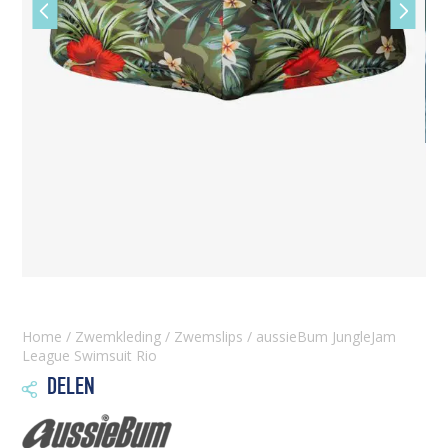
Vorige
Volgen
slide
slide
Home
/
Zwemkleding
/
Zwemslips
/ aussieBum JungleJam
League Swimsuit Rio
DELEN
