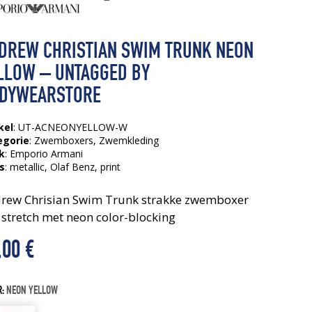
DREW CHRISTIAN SWIM TRUNK NEON
LLOW – UNTAGGED BY
DYWEARSTORE
kel
: UT-ACNEONYELLOW-W
egorie
:
Zwemboxers
,
Zwemkleding
k
: Emporio Armani
s
:
metallic
, Olaf Benz
, print
rew Chrisian Swim Trunk strakke zwemboxer
 stretch met neon color-blocking
,00
€
R:
NEON YELLOW