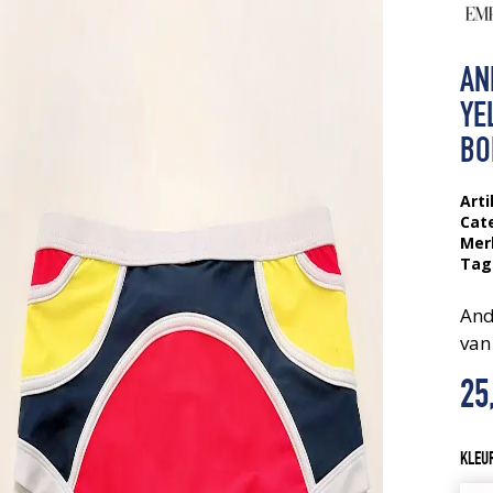
AN
YE
BO
Arti
Cat
Mer
Tag
And
van
25
KLEU