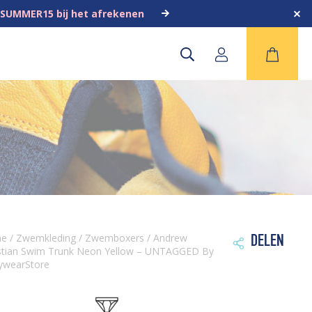
 SUMMER15 bij het afrekenen
me
/
Zwemkleding
/
Zwemboxers
/ Andrew
DELEN

stian Swim Trunk Neon Yellow – UNTAGGED By
ywearStore