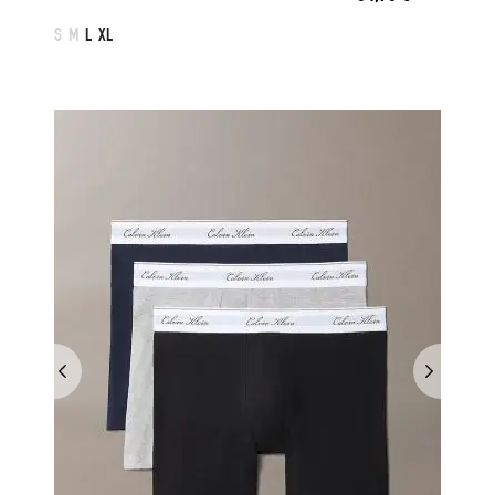
S
M
L
XL