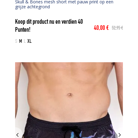
Skull & Bones mesh short met pauw print op een
grijze achtegrond
Koop dit product nu en verdien
40
40,00
€
52,95
€
Punten!
Oorspronkelijke
Huidige
prijs
prijs
S
M
L
XL
was:
is:
52,95 €.
40,00 €.