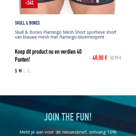
-24%
SKULL & BONES
Skull & Bones Flamingo Mesh Short sportieve short
van blauwe mesh met flamingo-bloemenprint
Koop dit product nu en verdien
40
40,00
€
52,95
€
Punten!
Oorspronkelijke
Huidige
prijs
prijs
S
M
L
XL
was:
is:
52,95 €.
40,00 €.
JOIN THE FUN!
Meld je aan voor de nieuwsbrief, ontvang 10%