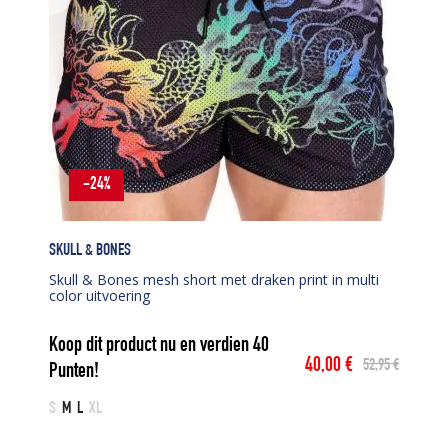
-24%
SKULL & BONES
Skull & Bones mesh short met draken print in multi
color uitvoering
Koop dit product nu en verdien
40
40,00
€
52,95
€
Punten!
Oorspronkelijke
Huidige
prijs
prijs
S
M
L
XL
was:
is: