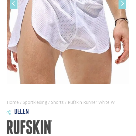
Vorige
Volgen
slide
slide
Home
/
Sportkleding
/
Shorts
/ Rufskin Runner White W
DELEN
