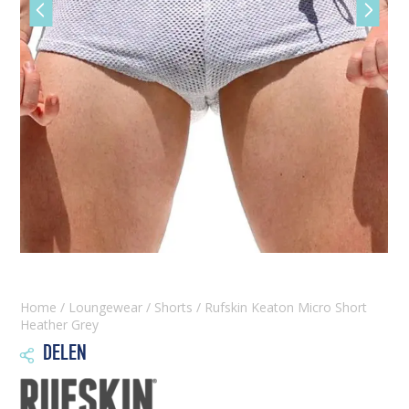
Vorige
Volgen
slide
slide
Home
/
Loungewear
/
Shorts
/ Rufskin Keaton Micro Short
Heather Grey
DELEN
