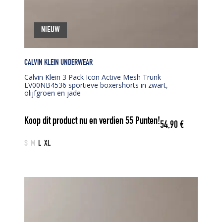
NIEUW
CALVIN KLEIN UNDERWEAR
Calvin Klein 3 Pack Icon Active Mesh Trunk
LV00NB4536 sportieve boxershorts in zwart,
olijfgroen en jade
Koop dit product nu en verdien
55
Punten!
54,90
€
S
M
L
XL