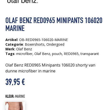
OLAF BENZ RED0965 MINIPANTS 106020
MARINE
Artikel
: OB-RED0965-106020-MARINE
Categorie
:
Boxershorts
,
Ondergoed
Merk
: Olaf Benz
Tags
:
microfiber
, Olaf Benz
, pouch
, RED0965
, transparant
Olaf Benz RED0965 Minipants 106020 shorty van
dunne microfiber in marine
39,95
€
KLEUR:
MARINE