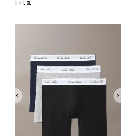
S
M
L
XL