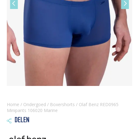
Vorige
Volgen
slide
slide
Home
/
Ondergoed
/
Boxershorts
/ Olaf Benz RED0965
Minipants 106020 Marine
DELEN
