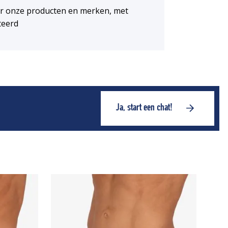
or onze producten en merken, met
teerd
Ja, start een chat!