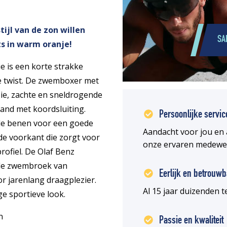
tijl van de zon willen
SA
s in warm oranje!
e is een korte strakke
twist. De zwemboxer met
oie, zachte en sneldrogende
eband met koordsluiting.
Persoonlijke servic
 de benen voor een goede
Aandacht voor jou en 
de voorkant die zorgt voor
onze ervaren medewe
ofiel. De Olaf Benz
lle zwembroek van
Eerlijk en betrouwb
r jarenlang draagplezier.
Al 15 jaar duizenden
e sportieve look.
n
Passie en kwaliteit