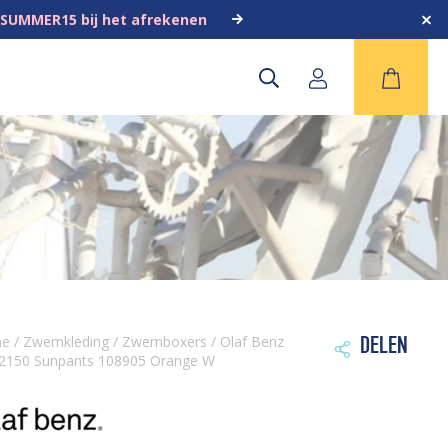
 SUMMER15 bij het afrekenen
me
/
Zwemkleding
/
Zwemboxers
/ Olaf Benz
DELEN

2150 Sunpants 108905 Orange W