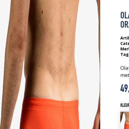
OL
OR
Arti
Cat
Mer
Tag
Ola
met
49
KLEU