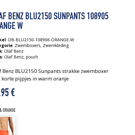
AF BENZ BLU2150 SUNPANTS 108905
ANGE W
kel
: OB-BLU2150-108906-ORANGE-W
egorie
:
Zwemboxers
,
Zwemkleding
k
: Olaf Benz
s
:
Olaf Benz
, pouch
f Benz BLU2150 Sunpants strakke zwemboxer
 korte pijpjes in warm oranje
,95
€
R:
ORANGE