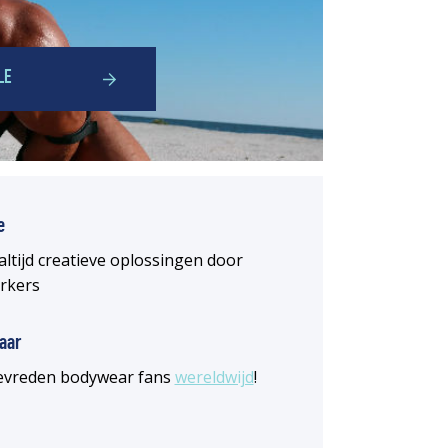
LE
e
altijd creatieve oplossingen door
rkers
aar
 tevreden bodywear fans
wereldwijd
!