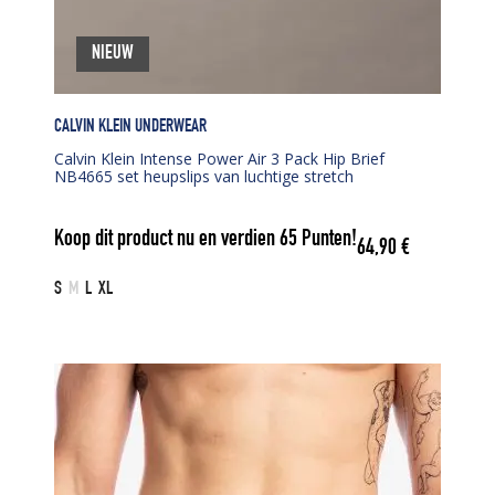
NIEUW
CALVIN KLEIN UNDERWEAR
Calvin Klein Intense Power Air 3 Pack Hip Brief
NB4665 set heupslips van luchtige stretch
Koop dit product nu en verdien
65
Punten!
64,90
€
S
M
L
XL