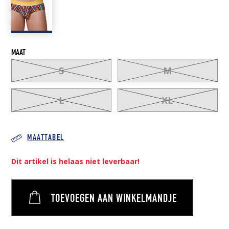
27,50 €.
19,00 €.
MAAT
S
M
L
XL
MAATTABEL
Dit artikel is helaas niet leverbaar!
TOEVOEGEN AAN WINKELMANDJE