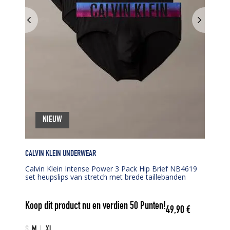
NIEUW
CALVIN KLEIN UNDERWEAR
Calvin Klein Intense Power 3 Pack Hip Brief NB4619
set heupslips van stretch met brede taillebanden
Koop dit product nu en verdien
50
Punten!
49,90
€
S
M
L
XL