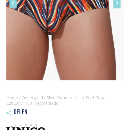
Vorige
Volgen
slide
slide
Home
/
Ondergoed
/
Slips
/ Mundo Unico Brief Copa
22020101103 Fragmentado
DELEN
