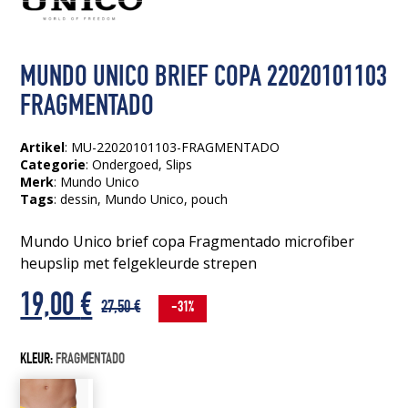
MUNDO UNICO BRIEF COPA 22020101103
FRAGMENTADO
Artikel
: MU-22020101103-FRAGMENTADO
Categorie
:
Ondergoed
,
Slips
Merk
: Mundo Unico
Tags
:
dessin
, Mundo Unico
, pouch
Mundo Unico brief copa Fragmentado microfiber
heupslip met felgekleurde strepen
Oorspronkelijke
Huidige
19,00
€
27,50
€
-31%
prijs
prijs
KLEUR:
FRAGMENTADO
was:
is: