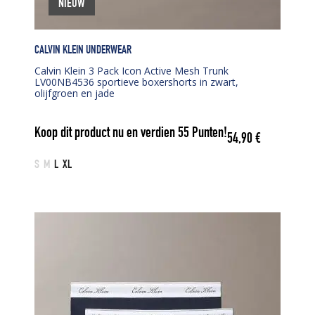
NIEUW
CALVIN KLEIN UNDERWEAR
Calvin Klein 3 Pack Icon Active Mesh Trunk
LV00NB4536 sportieve boxershorts in zwart,
olijfgroen en jade
Koop dit product nu en verdien
55
Punten!
54,90
€
S
M
L
XL