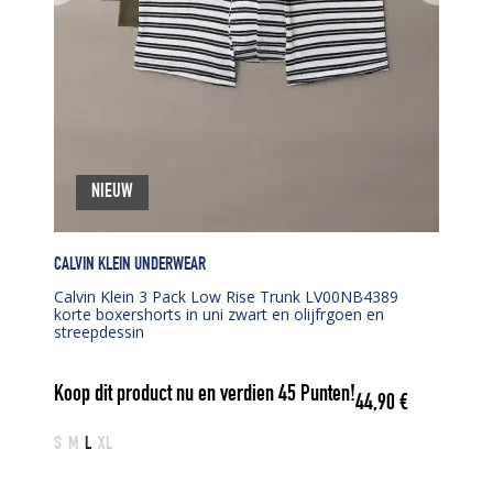
NIEUW
CALVIN KLEIN UNDERWEAR
Calvin Klein 3 Pack Low Rise Trunk LV00NB4389
korte boxershorts in uni zwart en olijfrgoen en
streepdessin
Koop dit product nu en verdien
45
Punten!
44,90
€
S
M
L
XL