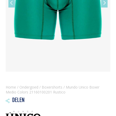
Vorige
Volgen
slide
slide
Home
/
Ondergoed
/
Boxershorts
/ Mundo Unico Boxer
Medio Colors 21160100201 Rustico
DELEN
