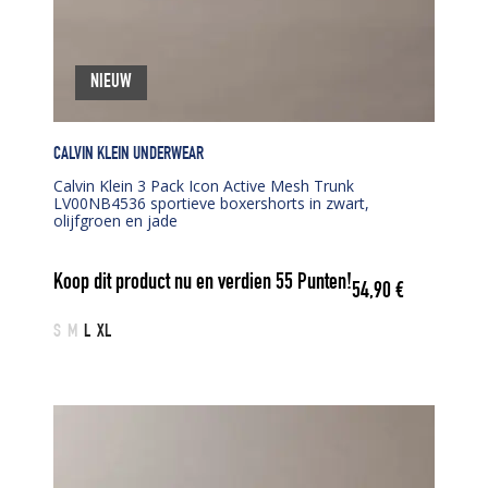
NIEUW
CALVIN KLEIN UNDERWEAR
Calvin Klein 3 Pack Icon Active Mesh Trunk
LV00NB4536 sportieve boxershorts in zwart,
olijfgroen en jade
Koop dit product nu en verdien
55
Punten!
54,90
€
S
M
L
XL