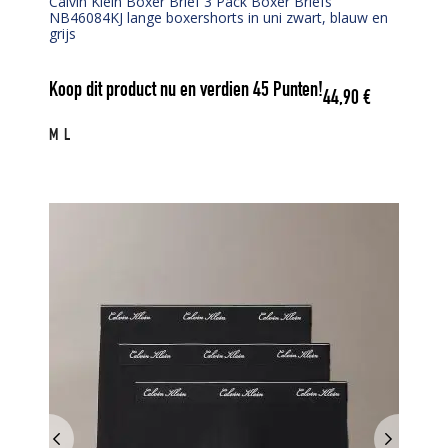
Calvin Klein Boxer Brief 3 Pack Boxer Briefs
NB46084KJ lange boxershorts in uni zwart, blauw en
grijs
Koop dit product nu en verdien
45
Punten!
44,90
€
M
L