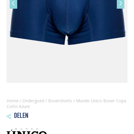
Vorige
Volgen
slide
slide
Home
/
Ondergoed
/
Boxershorts
/ Mundo Unico Boxer Copa
Corto Azure
DELEN
