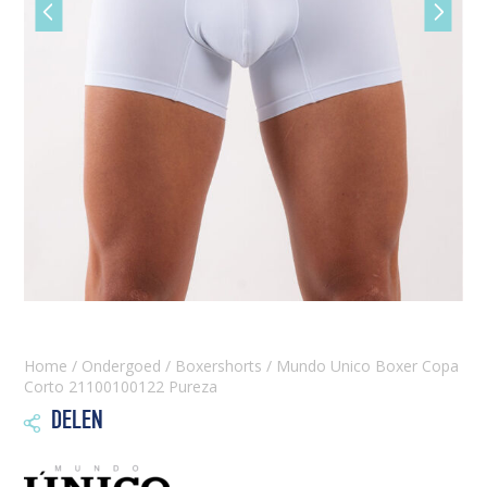
Vorige
Volgen
slide
slide
Home
/
Ondergoed
/
Boxershorts
/ Mundo Unico Boxer Copa
Corto 21100100122 Pureza
DELEN
