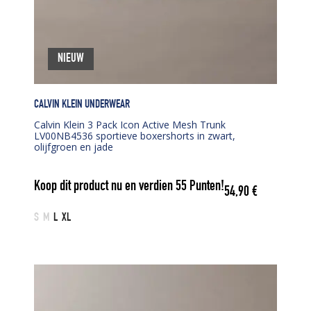
NIEUW
CALVIN KLEIN UNDERWEAR
Calvin Klein 3 Pack Icon Active Mesh Trunk
LV00NB4536 sportieve boxershorts in zwart,
olijfgroen en jade
Koop dit product nu en verdien
55
Punten!
54,90
€
S
M
L
XL