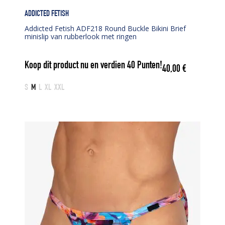
ADDICTED FETISH
Addicted Fetish ADF218 Round Buckle Bikini Brief
minislip van rubberlook met ringen
Koop dit product nu en verdien
40
Punten!
40,00
€
S
M
L
XL
XXL