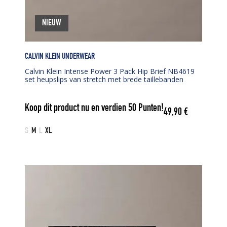
NIEUW
CALVIN KLEIN UNDERWEAR
Calvin Klein Intense Power 3 Pack Hip Brief NB4619
set heupslips van stretch met brede taillebanden
Koop dit product nu en verdien
50
Punten!
49,90
€
S
M
L
XL