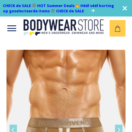
CHECK de SALE
HOT Summer Deals
Héél véél korting
op geselecteerde items
CHECK de SALE
Open
menu
Vorige
Volgen