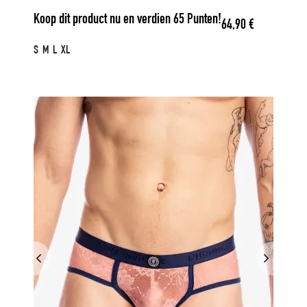
Koop dit product nu en verdien
65
Punten!
64,90
€
S
M
L
XL