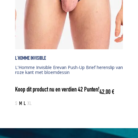
L'HOMME INVISIBLE
L'Homme Invisible Erevan Push-Up Brief herenslip van
roze kant met bloemdessin
Koop dit product nu en verdien
42
Punten!
42,00
€
S
M
L
XL