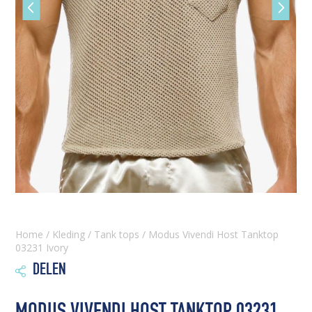
Vorige
Volgen
slide
slide
Home
/
Kleding
/
Tank tops
/ Modus Vivendi Host Tanktop
03231 Ivory
DELEN
