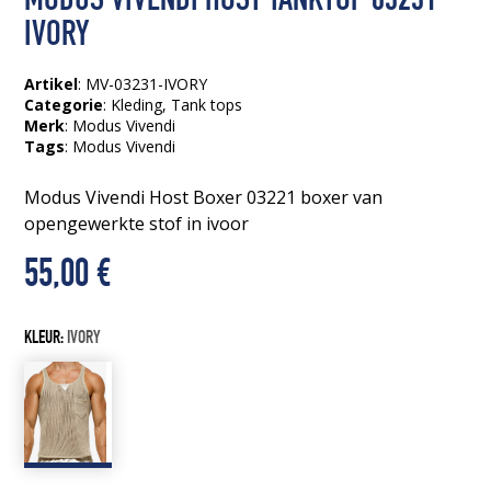
MODUS VIVENDI HOST TANKTOP 03231
IVORY
Artikel
: MV-03231-IVORY
Categorie
:
Kleding
,
Tank tops
Merk
: Modus Vivendi
Tags
:
Modus Vivendi
Modus Vivendi Host Boxer 03221 boxer van
opengewerkte stof in ivoor
55,00
€
KLEUR:
IVORY