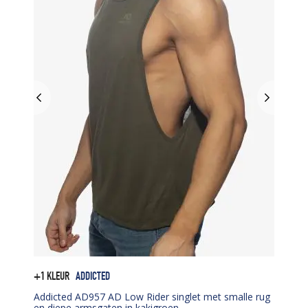
+1 KLEUR
ADDICTED
Addicted AD957 AD Low Rider singlet met smalle rug
en diepe armsgaten in kakigroen