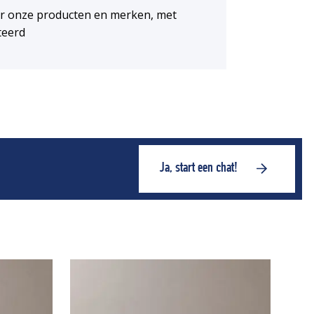
or onze producten en merken, met
teerd
Ja, start een chat!