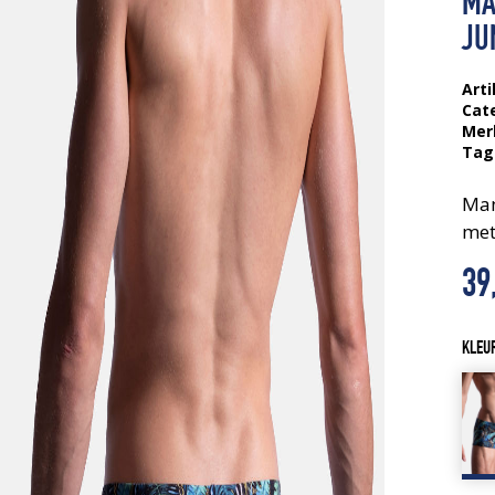
MA
JU
Arti
Cat
Mer
Tag
Man
met
39
KLEU