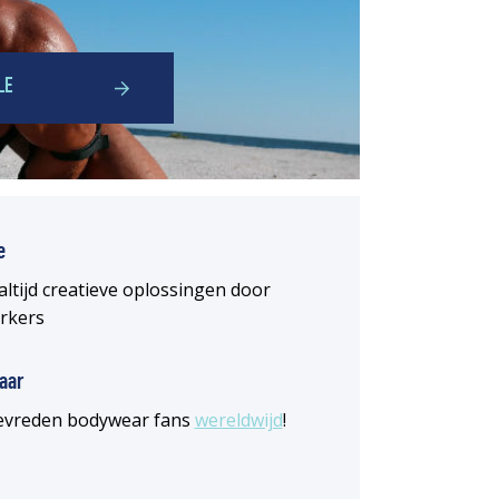
LE
e
altijd creatieve oplossingen door
rkers
aar
 tevreden bodywear fans
wereldwijd
!