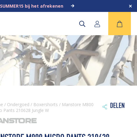
 SUMMER15 bij het afrekenen
me
/
Ondergoed
/
Boxershorts
/ Manstore M800
DELEN

o Pants 210628 Jungle W