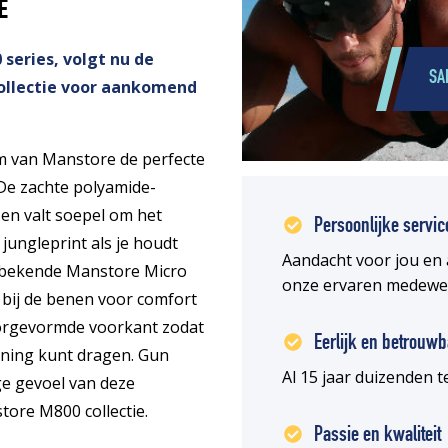
E
series, volgt nu de
SA
ollectie voor aankomend
m van Manstore de perfecte
 De zachte polyamide-
d en valt soepel om het
Persoonlijke servic
 jungleprint als je houdt
Aandacht voor jou en 
e bekende Manstore Micro
onze ervaren medewe
 bij de benen voor comfort
voorgevormde voorkant zodat
Eerlijk en betrouwb
uning kunt dragen. Gun
Al 15 jaar duizenden
ige gevoel van deze
tore M800 collectie.
Passie en kwaliteit