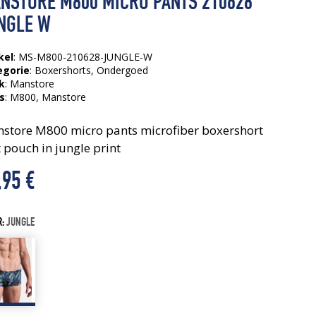
NSTORE M800 MICRO PANTS 210628
NGLE W
kel
: MS-M800-210628-JUNGLE-W
egorie
:
Boxershorts
,
Ondergoed
k
: Manstore
s
:
M800
, Manstore
store M800 micro pants microfiber boxershort
 pouch in jungle print
,95
€
R:
JUNGLE