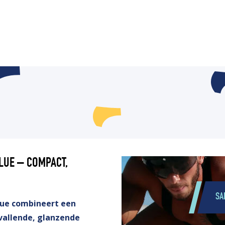
LUE – COMPACT,
SA
lue combineert een
vallende, glanzende