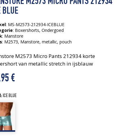
NSTORE M2573 MICRO PANTS 212934
E BLUE
kel
: MS-M2573-212934-ICEBLUE
egorie
:
Boxershorts
,
Ondergoed
k
: Manstore
s
:
M2573
, Manstore
, metallic
, pouch
store M2573 Micro Pants 212934 korte
ershort van metallic stretch in ijsblauw
,95
€
R:
ICE BLUE