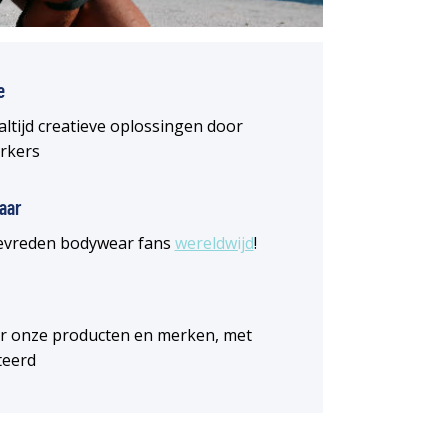
e
altijd creatieve oplossingen door
rkers
aar
 tevreden bodywear fans
wereldwijd
!
or onze producten en merken, met
teerd