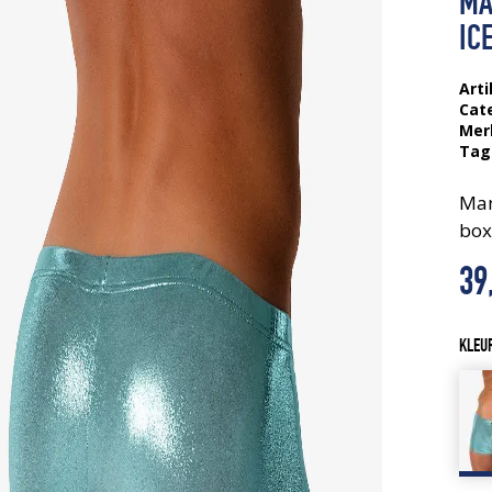
MA
IC
Arti
Cat
Mer
Tag
Man
box
39
KLEU