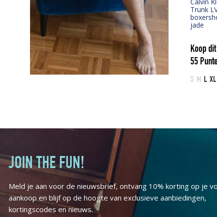
Calvin K
Trunk L
boxersho
jade
Koop dit
55
Punte
S
M
L
XL
JOIN THE FUN!
Meld je aan voor de nieuwsbrief, ontvang 10% korting op je v
aankoop en blijf op de hoogte van exclusieve aanbiedingen,
kortingscodes en nieuws.