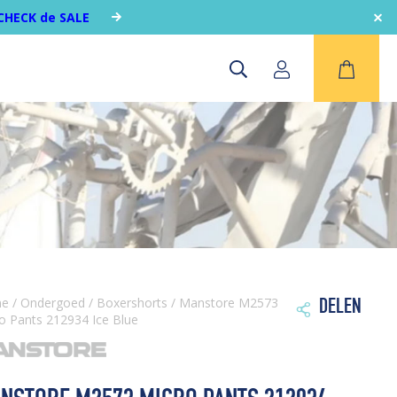
CHECK de SALE
me
/
Ondergoed
/
Boxershorts
/ Manstore M2573
DELEN

o Pants 212934 Ice Blue