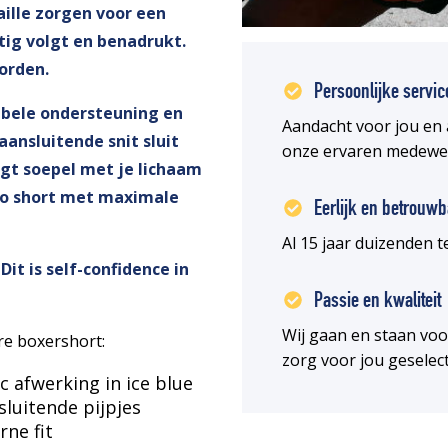
taille zorgen voor een
tig volgt en benadrukt.
orden.
Persoonlijke servic
bele ondersteuning en
Aandacht voor jou en 
 aansluitende snit sluit
onze ervaren medewe
gt soepel met je lichaam
ro short met maximale
Eerlijk en betrouwb
Al 15 jaar duizenden
Dit is self-confidence in
Passie en kwaliteit
Wij gaan en staan vo
re boxershort:
zorg voor jou geselec
c afwerking in ice blue
luitende pijpjes
rne fit