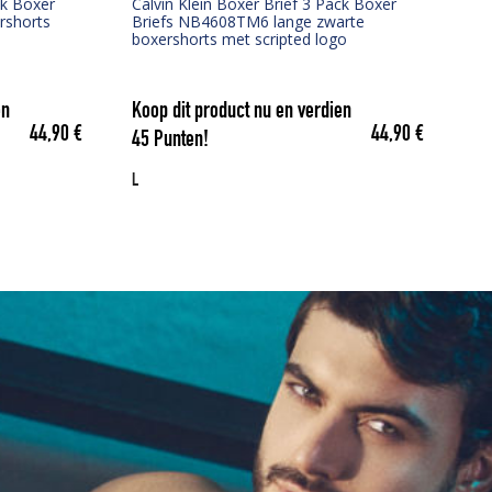
ck Boxer
Calvin Klein Boxer Brief 3 Pack Boxer
rshorts
Briefs NB4608TM6 lange zwarte
boxershorts met scripted logo
en
Koop dit product nu en verdien
44,90
€
44,90
€
45
Punten!
L