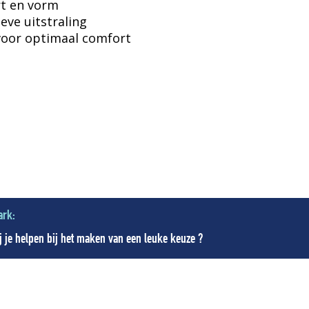
t en vorm
ve uitstraling
 voor optimaal comfort
n
ark:
 je helpen bij het maken van een leuke keuze ?