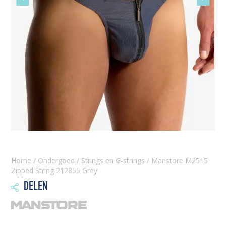
slide
slide
Home
/
Ondergoed
/
Strings en G-strings
/ Manstore M2515
Zipped String 212855 Grey
DELEN
