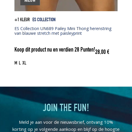
NIEUW
+1 KLEUR
ES COLLECTION
ES Collection UN689 Pailey Mini Thong herenstring
van blauwe stretch met paisleyprint
Koop dit product nu en verdien
28
Punten!
28,00
€
M
L
XL
JOIN THE FUN!
Meld je aan voor de nieuwsbrief, ontvang 10%
korting op je volgende aankoop en blijf op de hoogte