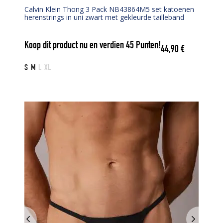
Calvin Klein Thong 3 Pack NB43864M5 set katoenen
herenstrings in uni zwart met gekleurde tailleband
Koop dit product nu en verdien
45
Punten!
44,90
€
S
M
L
XL