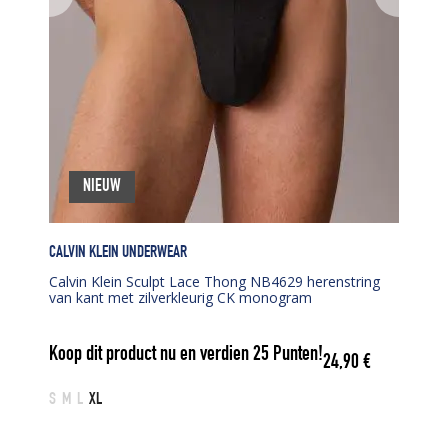
NIEUW
CALVIN KLEIN UNDERWEAR
Calvin Klein Sculpt Lace Thong NB4629 herenstring
van kant met zilverkleurig CK monogram
Koop dit product nu en verdien
25
Punten!
24,90
€
S
M
L
XL