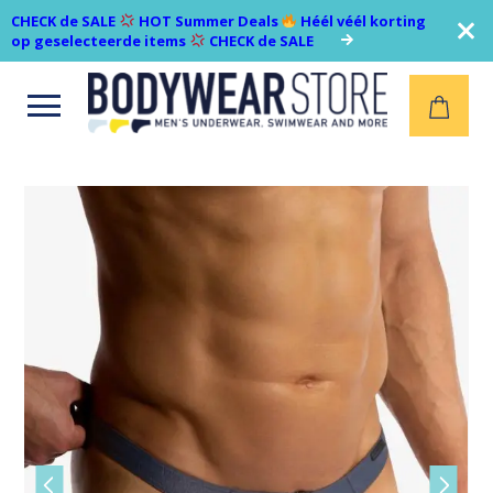
CHECK de SALE
HOT Summer Deals
Héél véél korting
op geselecteerde items
CHECK de SALE
Open
menu
Vorige
Volgen