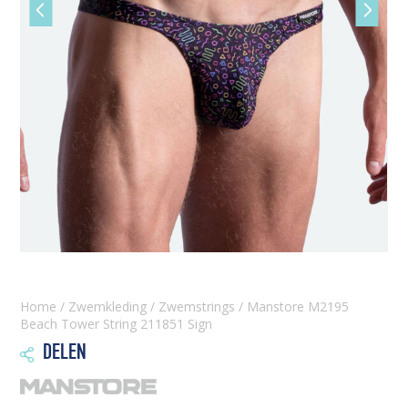
Vorige
Volgen
slide
slide
Home
/
Zwemkleding
/
Zwemstrings
/ Manstore M2195
Beach Tower String 211851 Sign
DELEN
