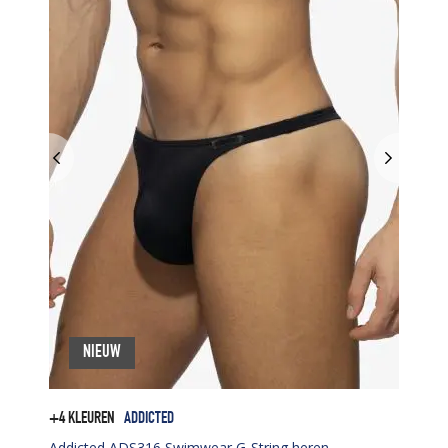
NIEUW
+4 KLEUREN
ADDICTED
Addicted ADS316 Swimwear G-String heren