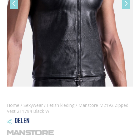
Vorige
Volgen
slide
slide
Home
/
Sexywear
/
Fetish kleding
/ Manstore M2192 Zipped
Vest 211794 Black W
DELEN
