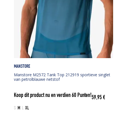
MANSTORE
Manstore M2572 Tank Top 212919 sportieve singlet
van petrolblauwe netstof
Koop dit product nu en verdien
60
Punten!
59,95
€
S
M
L
XL