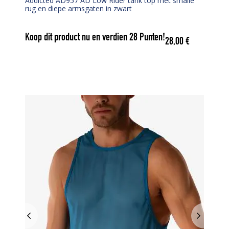
Addicted AD957 AD Low Rider tank top met smalle
rug en diepe armsgaten in zwart
Koop dit product nu en verdien
28
Punten!
28,00
€