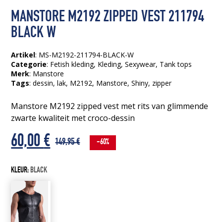
MANSTORE M2192 ZIPPED VEST 211794
BLACK W
Artikel
: MS-M2192-211794-BLACK-W
Categorie
:
Fetish kleding
,
Kleding
,
Sexywear
,
Tank tops
Merk
: Manstore
Tags
:
dessin
, lak
, M2192
, Manstore
, Shiny
, zipper
Manstore M2192 zipped vest met rits van glimmende
zwarte kwaliteit met croco-dessin
Oorspronkelijke
Huidige
60,00
€
149,95
€
-60%
prijs
prijs
KLEUR:
BLACK
was:
is:
149,95 €.
60,00 €.