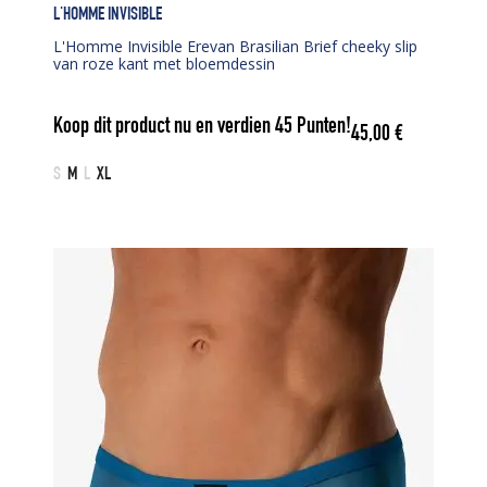
L'HOMME INVISIBLE
L'Homme Invisible Erevan Brasilian Brief cheeky slip
van roze kant met bloemdessin
Koop dit product nu en verdien
45
Punten!
45,00
€
S
M
L
XL