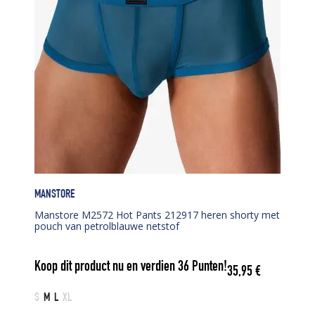
MANSTORE
Manstore M2572 Hot Pants 212917 heren shorty met
pouch van petrolblauwe netstof
Koop dit product nu en verdien
36
Punten!
35,95
€
S
M
L
XL