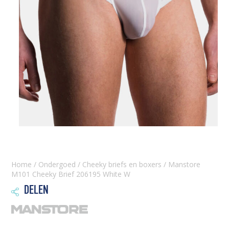
Home
/
Ondergoed
/
Cheeky briefs en boxers
/ Manstore
M101 Cheeky Brief 206195 White W
DELEN
