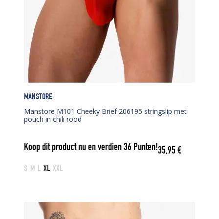
MANSTORE
Manstore M101 Cheeky Brief 206195 stringslip met
pouch in chili rood
Koop dit product nu en verdien
36
Punten!
35,95
€
S
M
L
XL
XXL