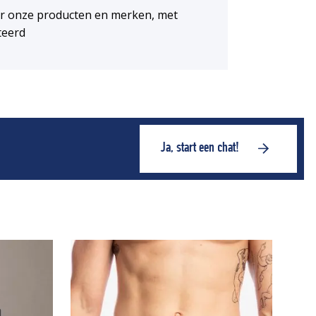
or onze producten en merken, met
teerd
Ja, start een chat!