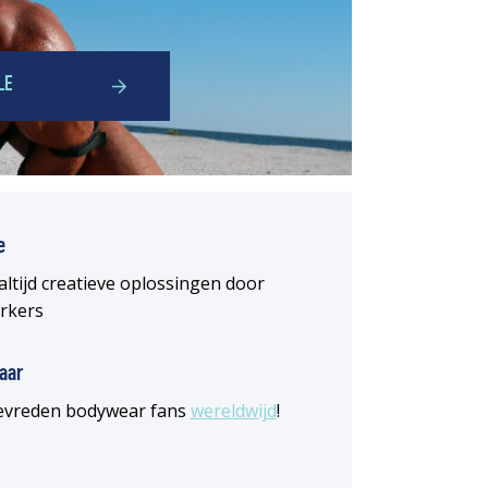
LE
e
altijd creatieve oplossingen door
rkers
aar
 tevreden bodywear fans
wereldwijd
!