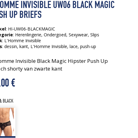
HOMME INVISIBLE UW06 BLACK MAGIC
SH UP BRIEFS
kel
: HI-UW06-BLACKMAGIC
egorie
:
Herenlingerie
,
Ondergoed
,
Sexywear
,
Slips
k
: L'Homme Invisible
s
:
dessin
, kant
, L'Homme Invisible
, lace
, push-up
omme Invisible Black Magic Hipster Push Up
ch shorty van zwarte kant
,00
€
R:
BLACK