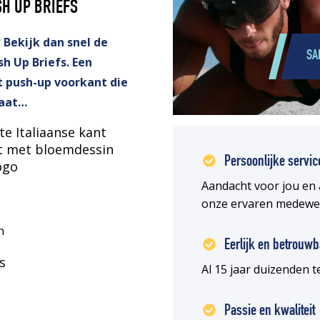
SH UP BRIEFS
? Bekijk dan snel de
SA
h Up Briefs. Een
 push-up voorkant die
laat…
e Italiaanse kant
it met bloemdessin
Persoonlijke servic
ogo
Aandacht voor jou en 
onze ervaren medewe
n
Eerlijk en betrouwb
s
Al 15 jaar duizenden
Passie en kwaliteit