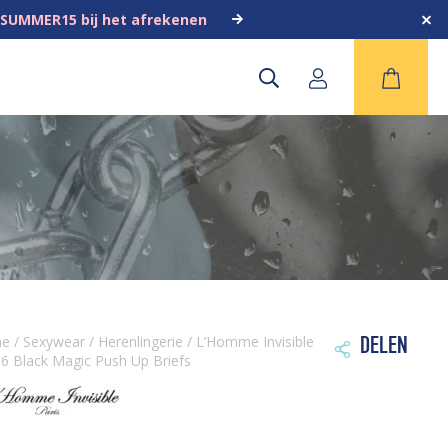
 SUMMER15 bij het afrekenen
me
/
Sexywear
/
Herenlingerie
/ L’Homme Invisible
DELEN

 Black Magic Push Up Briefs