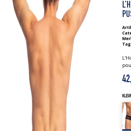
L’
PU
Arti
Cat
Mer
Tag
L’H
pou
42
KLEU