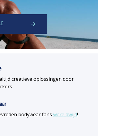
LE
e
altijd creatieve oplossingen door
rkers
aar
 tevreden bodywear fans
wereldwijd
!