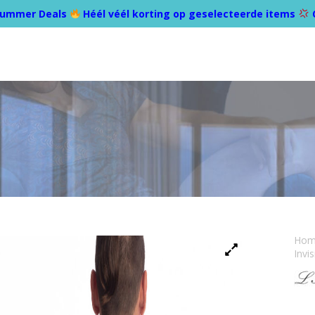
ummer Deals
Héél véél korting op geselecteerde items
Ho
Invi