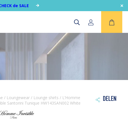
CHECK de SALE
me
/
Loungewear
/
Lounge shirts
/ L’Homme
DELEN

sible Santorini Tunique HW143SAN002 White