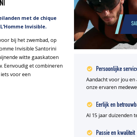
NI
eilanden met de chique
SA
 L’Homme Invisible.
 voor bij het zwembad, op
Homme Invisible Santorini
chijnende witte gaaskatoen
w. Eenvoudig et combineren
Persoonlijke servic
 iets voor een
Aandacht voor jou en 
onze ervaren medewe
Eerlijk en betrouwb
Al 15 jaar duizenden
Passie en kwaliteit