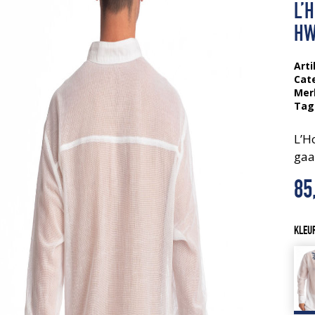
L’
HW
Arti
Cat
Mer
Tag
L’H
gaa
85
KLEU