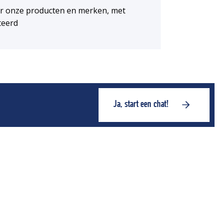
or onze producten en merken, met
teerd
Ja, start een chat!