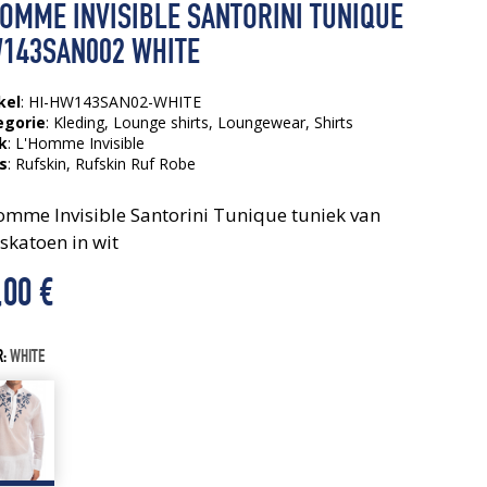
HOMME INVISIBLE SANTORINI TUNIQUE
143SAN002 WHITE
kel
: HI-HW143SAN02-WHITE
egorie
:
Kleding
,
Lounge shirts
,
Loungewear
,
Shirts
k
: L'Homme Invisible
s
:
Rufskin
, Rufskin Ruf Robe
omme Invisible Santorini Tunique tuniek van
skatoen in wit
,00
€
R:
WHITE