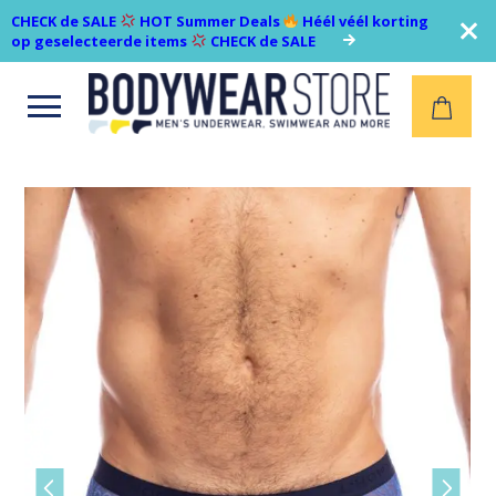
CHECK de SALE
HOT Summer Deals
Héél véél korting
op geselecteerde items
CHECK de SALE
Open
menu
Vorige
Volgen