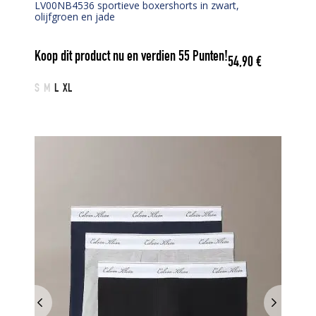
LV00NB4536 sportieve boxershorts in zwart,
olijfgroen en jade
Koop dit product nu en verdien
55
Punten!
54,90
€
S
M
L
XL