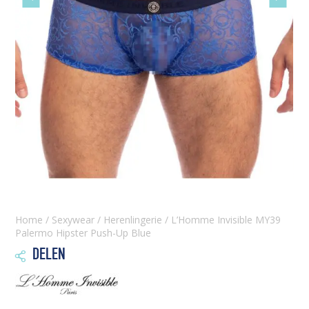
slide
slide
Home
/
Sexywear
/
Herenlingerie
/ L’Homme Invisible MY39
Palermo Hipster Push-Up Blue
DELEN
