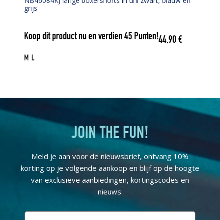
NB46084KJ lange boxershorts in uni zwart, blauw en
grijs
Koop dit product nu en verdien
45
Punten!
44,90
€
M
L
JOIN THE FUN!
Meld je aan voor de nieuwsbrief, ontvang 10%
korting op je volgende aankoop en blijf op de hoogte
van exclusieve aanbiedingen, kortingscodes en
nieuws.
E-