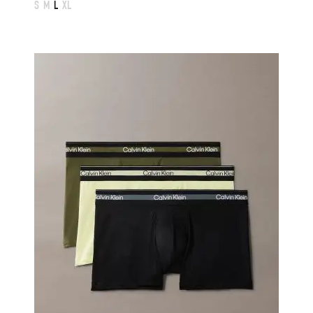
S
M
L
XL