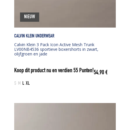
NIEUW
CALVIN KLEIN UNDERWEAR
Calvin Klein 3 Pack Icon Active Mesh Trunk
LV00NB4536 sportieve boxershorts in zwart,
olijfgroen en jade
Koop dit product nu en verdien
55
Punten!
54,90
€
S
M
L
XL