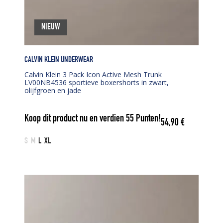
NIEUW
CALVIN KLEIN UNDERWEAR
Calvin Klein 3 Pack Icon Active Mesh Trunk
LV00NB4536 sportieve boxershorts in zwart,
olijfgroen en jade
Koop dit product nu en verdien
55
Punten!
54,90
€
S
M
L
XL