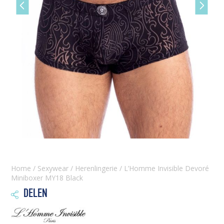
Vorige
Volgen
slide
slide
Home
/
Sexywear
/
Herenlingerie
/ L’Homme Invisible Devoré
Miniboxer MY18 Black
DELEN
