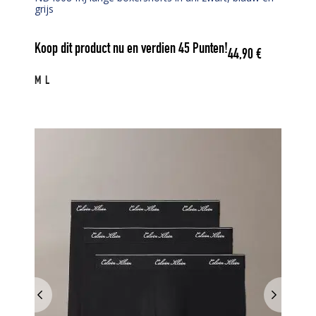
grijs
Koop dit product nu en verdien
45
Punten!
44,90
€
M
L