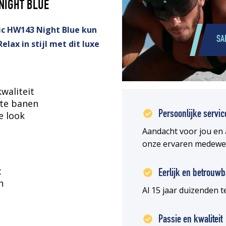
 NIGHT BLUE
ic HW143 Night Blue kun
SA
Relax in stijl met dit luxe
waliteit
te banen
Persoonlijke servic
e look
Aandacht voor jou en 
onze ervaren medewe
c
Eerlijk en betrouwb
n
Al 15 jaar duizenden
Passie en kwaliteit