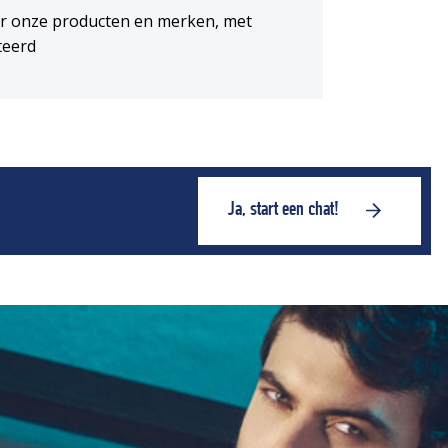
or onze producten en merken, met
teerd
Ja, start een chat!