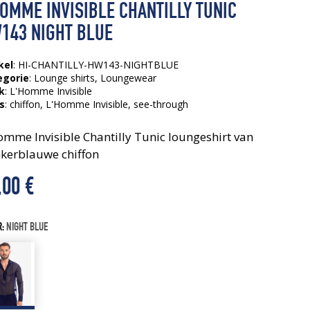
HOMME INVISIBLE CHANTILLY TUNIC
143 NIGHT BLUE
kel
: HI-CHANTILLY-HW143-NIGHTBLUE
egorie
:
Lounge shirts
,
Loungewear
k
: L'Homme Invisible
s
:
chiffon
, L'Homme Invisible
, see-through
omme Invisible Chantilly Tunic loungeshirt van
kerblauwe chiffon
,00
€
R:
NIGHT BLUE