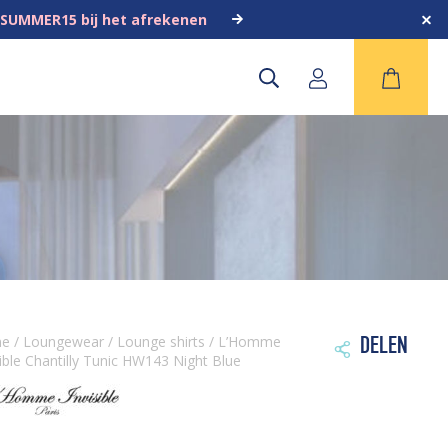
 SUMMER15 bij het afrekenen
me
/
Loungewear
/
Lounge shirts
/ L’Homme
DELEN

sible Chantilly Tunic HW143 Night Blue