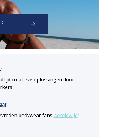
LE
e
altijd creatieve oplossingen door
rkers
aar
 tevreden bodywear fans
wereldwijd
!