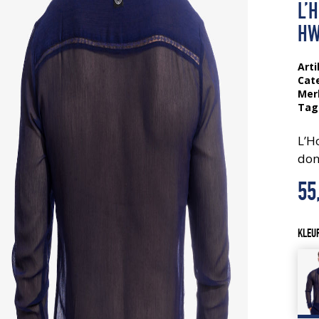
L’
HW
Arti
Cat
Mer
Tag
L’H
don
55
KLEU