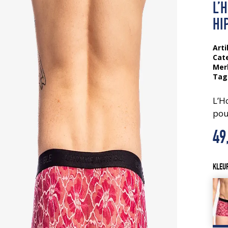
L’
HI
Arti
Cat
Mer
Tag
L’H
pou
49
KLEU