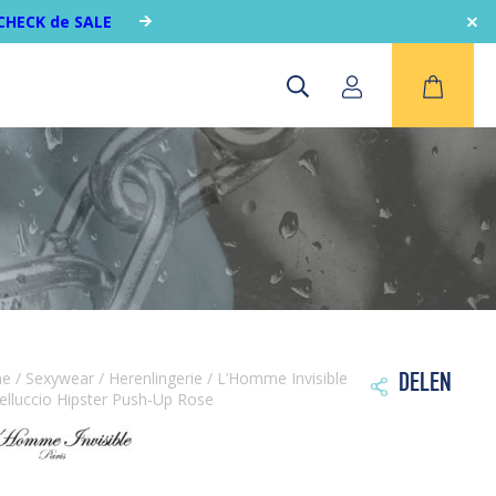
CHECK de SALE
me
/
Sexywear
/
Herenlingerie
/ L’Homme Invisible
DELEN

elluccio Hipster Push-Up Rose