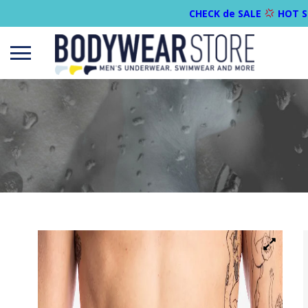
CHECK de SALE
HOT S
Open
menu