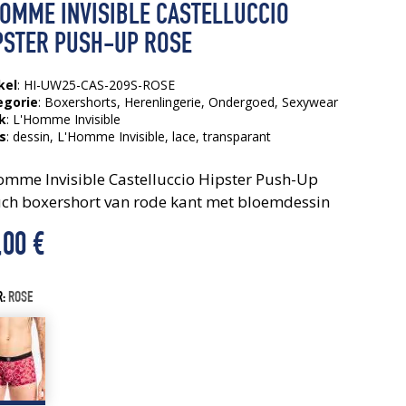
HOMME INVISIBLE CASTELLUCCIO
PSTER PUSH-UP ROSE
kel
: HI-UW25-CAS-209S-ROSE
egorie
:
Boxershorts
,
Herenlingerie
,
Ondergoed
,
Sexywear
k
: L'Homme Invisible
s
:
dessin
, L'Homme Invisible
, lace
, transparant
omme Invisible Castelluccio Hipster Push-Up
ch boxershort van rode kant met bloemdessin
,00
€
R:
ROSE