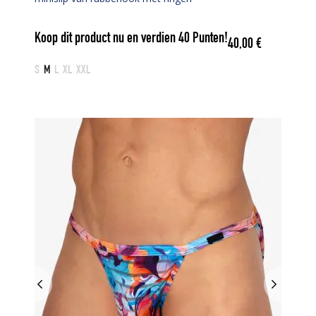
Koop dit product nu en verdien
40
Punten!
40,00
€
S
M
L
XL
XXL