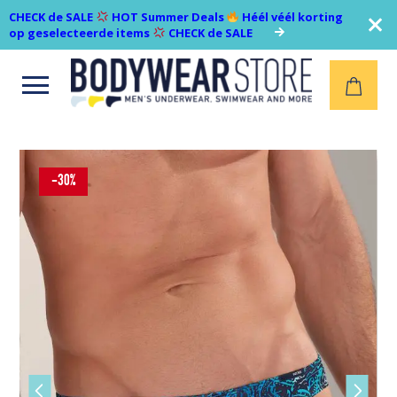
CHECK de SALE
HOT Summer Deals
Héél véél korting
op geselecteerde items
CHECK de SALE
Open
menu
-30%
Vorige
Volgen