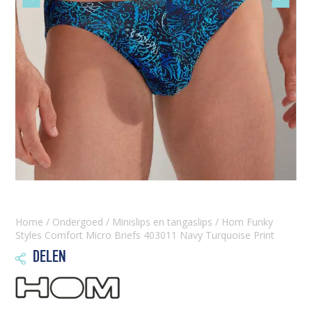
slide
slide
Home
/
Ondergoed
/
Minislips en tangaslips
/ Hom Funky
Styles Comfort Micro Briefs 403011 Navy Turquoise Print
DELEN
