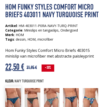
HOM FUNKY STYLES COMFORT MICRO
BRIEFS 403011 NAVY TURQUOISE PRINT
Artikel
: HM-403011-P0RA-NAVY-TURQ-PRINT
Categorie
:
Minislips en tangaslips
,
Ondergoed
Merk
: HOM
Tags
:
dessin
, HOM
, microfiber
Hom Funky Styles Comfort Micro Briefs 403015
minislip van microfiber met abstracte paisleyprint
Oorspronkelijke
Huidige
22,50
€
31,95
€
-30%
prijs
prijs
KLEUR:
NAVY TURQUOISE PRINT
was:
is:
31,95 €.
22,50 €.