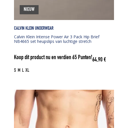
NIEUW
CALVIN KLEIN UNDERWEAR
Calvin Klein Intense Power Air 3 Pack Hip Brief
NB4665 set heupslips van luchtige stretch
Koop dit product nu en verdien
65
Punten!
64,90
€
S
M
L
XL