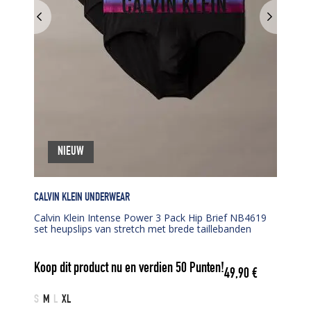
NIEUW
CALVIN KLEIN UNDERWEAR
Calvin Klein Intense Power 3 Pack Hip Brief NB4619
set heupslips van stretch met brede taillebanden
Koop dit product nu en verdien
50
Punten!
49,90
€
S
M
L
XL