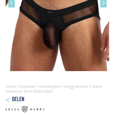
Vorige
Volgen
slide
slide
Home
/
Sexywear
/
Herenlingerie
/ Gregg Homme X Rated
Maximiser Brief 85003 Black
DELEN
