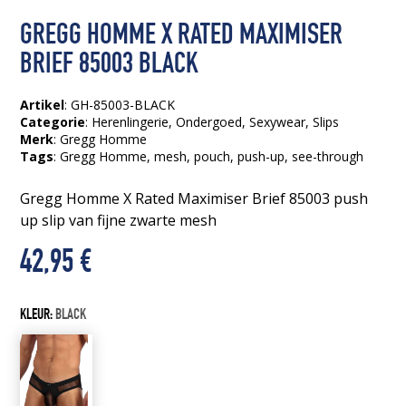
GREGG HOMME X RATED MAXIMISER
BRIEF 85003 BLACK
Artikel
: GH-85003-BLACK
Categorie
:
Herenlingerie
,
Ondergoed
,
Sexywear
,
Slips
Merk
: Gregg Homme
Tags
:
Gregg Homme
, mesh
, pouch
, push-up
, see-through
Gregg Homme X Rated Maximiser Brief 85003 push
up slip van fijne zwarte mesh
42,95
€
KLEUR:
BLACK