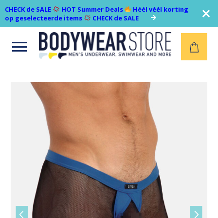
CHECK de SALE
HOT Summer Deals
Héél véél korting
op geselecteerde items
CHECK de SALE
Open
menu
Vorige
Volgen