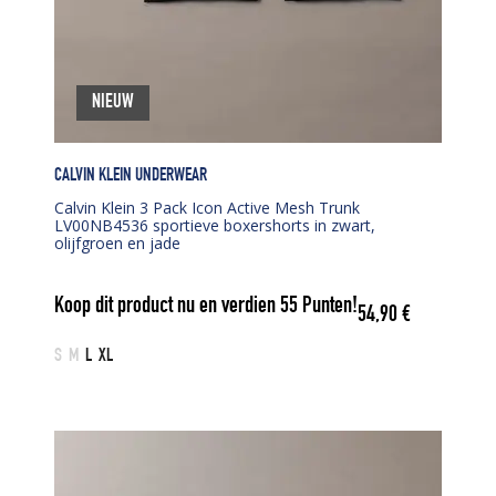
NIEUW
CALVIN KLEIN UNDERWEAR
Calvin Klein 3 Pack Icon Active Mesh Trunk
LV00NB4536 sportieve boxershorts in zwart,
olijfgroen en jade
Koop dit product nu en verdien
55
Punten!
54,90
€
S
M
L
XL