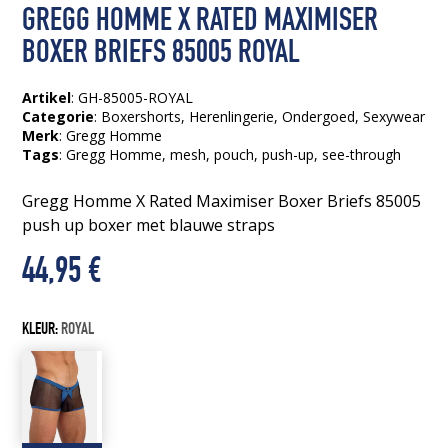
GREGG HOMME X RATED MAXIMISER
BOXER BRIEFS 85005 ROYAL
Artikel
: GH-85005-ROYAL
Categorie
:
Boxershorts
,
Herenlingerie
,
Ondergoed
,
Sexywear
Merk
: Gregg Homme
Tags
:
Gregg Homme
, mesh
, pouch
, push-up
, see-through
Gregg Homme X Rated Maximiser Boxer Briefs 85005
push up boxer met blauwe straps
44,95
€
KLEUR:
ROYAL