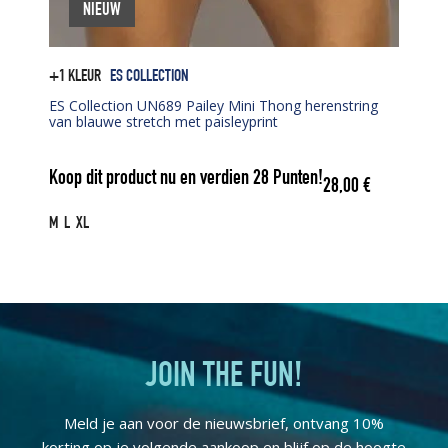
NIEUW
+1 KLEUR
ES COLLECTION
ES Collection UN689 Pailey Mini Thong herenstring
van blauwe stretch met paisleyprint
Koop dit product nu en verdien
28
Punten!
28,00
€
M
L
XL
JOIN THE FUN!
Meld je aan voor de nieuwsbrief, ontvang 10%
korting op je volgende aankoop en blijf op de hoogte