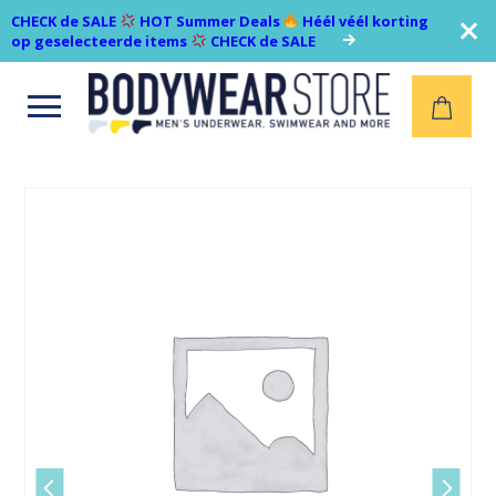
CHECK de SALE
HOT Summer Deals
Héél véél korting
op geselecteerde items
CHECK de SALE
Open
menu
Vorige
Volgen