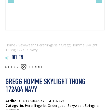
slide
slide
Home
/
Sexywear
/
Herenlingerie
/ Gregg Homme Skylight
Thong 172404 Navy
DELEN

GREGG HOMME SKYLIGHT THONG
172404 NAVY
Artikel
: GU-172404-SKYLIGHT-NAVY
Categorie
:
Herenlingerie
,
Ondergoed
,
Sexywear
,
Strings en