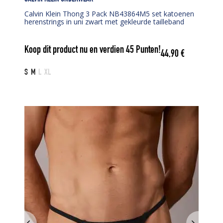
Calvin Klein Thong 3 Pack NB43864M5 set katoenen
herenstrings in uni zwart met gekleurde tailleband
Koop dit product nu en verdien
45
Punten!
44,90
€
S
M
L
XL