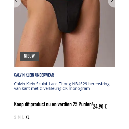
NIEUW
CALVIN KLEIN UNDERWEAR
Calvin Klein Sculpt Lace Thong NB4629 herenstring
van kant met zilverkleurig CK monogram
Koop dit product nu en verdien
25
Punten!
24,90
€
S
M
L
XL