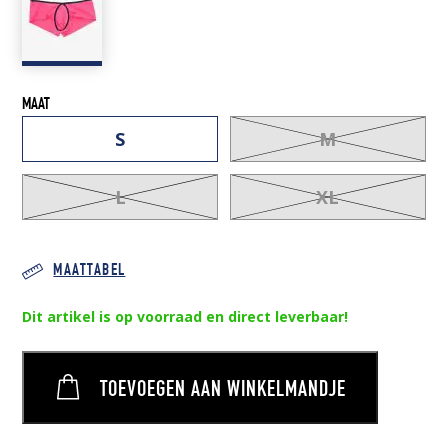
15,00 €.
10,00 €.
MAAT
S
M
L
XL
MAATTABEL
Dit artikel is op voorraad en direct leverbaar!
TOEVOEGEN AAN WINKELMANDJE