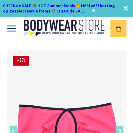
CHECK de SALE
HOT Summer Deals
Héél véél korting
op geselecteerde items
CHECK de SALE
Open
menu
-33%
Vorige
Volgen