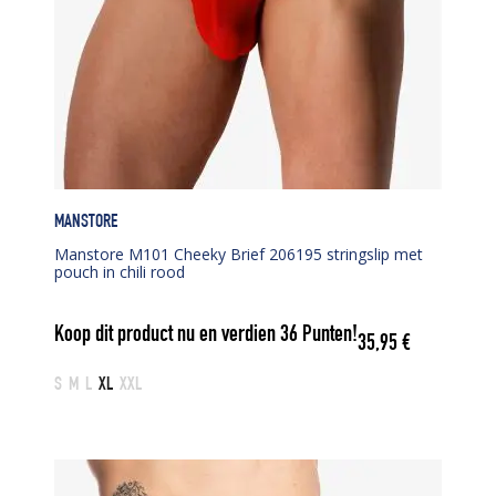
MANSTORE
Manstore M101 Cheeky Brief 206195 stringslip met
pouch in chili rood
Koop dit product nu en verdien
36
Punten!
35,95
€
S
M
L
XL
XXL