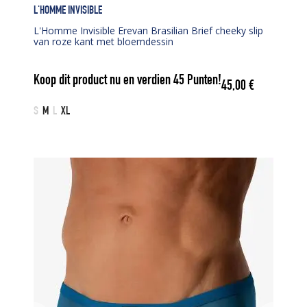
L'HOMME INVISIBLE
L'Homme Invisible Erevan Brasilian Brief cheeky slip
van roze kant met bloemdessin
Koop dit product nu en verdien
45
Punten!
45,00
€
S
M
L
XL