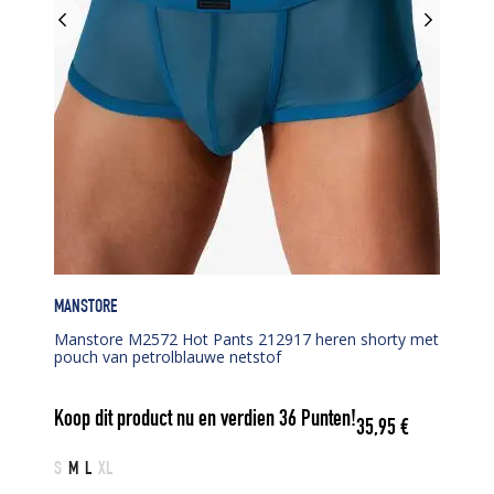
MANSTORE
Manstore M2572 Hot Pants 212917 heren shorty met
pouch van petrolblauwe netstof
Koop dit product nu en verdien
36
Punten!
35,95
€
S
M
L
XL