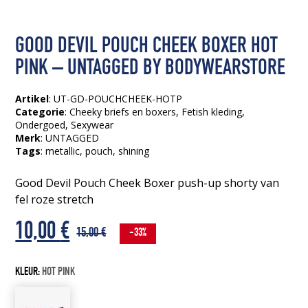
GOOD DEVIL POUCH CHEEK BOXER HOT
PINK – UNTAGGED BY BODYWEARSTORE
Artikel
: UT-GD-POUCHCHEEK-HOTP
Categorie
:
Cheeky briefs en boxers
,
Fetish kleding
,
Ondergoed
,
Sexywear
Merk
: UNTAGGED
Tags
:
metallic
, pouch
, shining
Good Devil Pouch Cheek Boxer push-up shorty van
fel roze stretch
Oorspronkelijke
Huidige
10,00
€
15,00
€
-33%
prijs
prijs
KLEUR:
HOT PINK
was:
is: