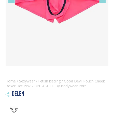
slide
slide
Home
/
Sexywear
/
Fetish kleding
/ Good Devil Pouch Cheek
Boxer Hot Pink – UNTAGGED By BodywearStore
DELEN
