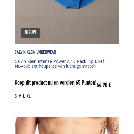
NIEUW
CALVIN KLEIN UNDERWEAR
Calvin Klein Intense Power Air 3 Pack Hip Brief
NB4665 set heupslips van luchtige stretch
Koop dit product nu en verdien
65
Punten!
64,90
€
S
M
L
XL