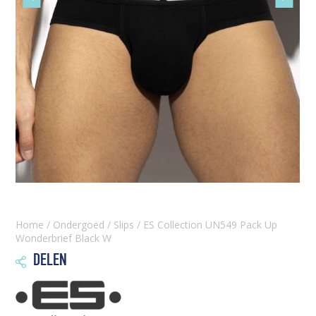
slide
slide
Home
/
Ondergoed
/
Slips
/ ES Collection UN549 Pack Up
Wonderbrief Black W
DELEN
