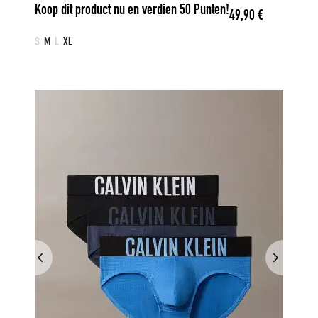
Koop dit product nu en verdien
50
Punten!
49,90
€
S
M
L
XL