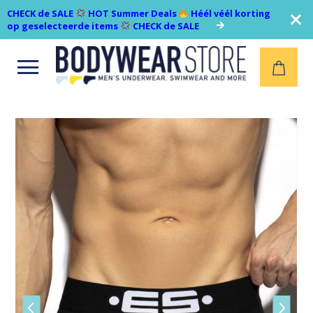
CHECK de SALE
HOT Summer Deals
Héél véél korting
op geselecteerde items
CHECK de SALE
Open
menu
Vorige
Volgen