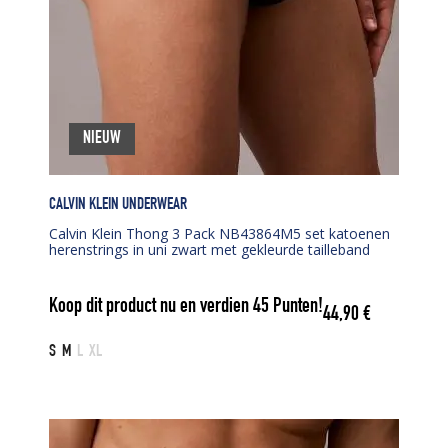
NIEUW
CALVIN KLEIN UNDERWEAR
Calvin Klein Thong 3 Pack NB43864M5 set katoenen
herenstrings in uni zwart met gekleurde tailleband
Koop dit product nu en verdien
45
Punten!
44,90
€
S
M
L
XL