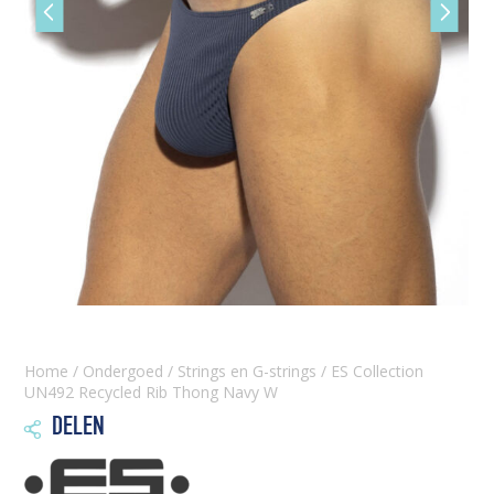
Vorige
Volgen
slide
slide
Home
/
Ondergoed
/
Strings en G-strings
/ ES Collection
UN492 Recycled Rib Thong Navy W
DELEN
