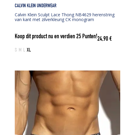
CALVIN KLEIN UNDERWEAR
Calvin Klein Sculpt Lace Thong NB4629 herenstring
van kant met zilverkleurig CK monogram
Koop dit product nu en verdien
25
Punten!
24,90
€
S
M
L
XL