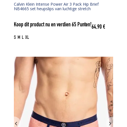
Calvin Klein Intense Power Air 3 Pack Hip Brief
NB4665 set heupslips van luchtige stretch
Koop dit product nu en verdien
65
Punten!
64,90
€
S
M
L
XL