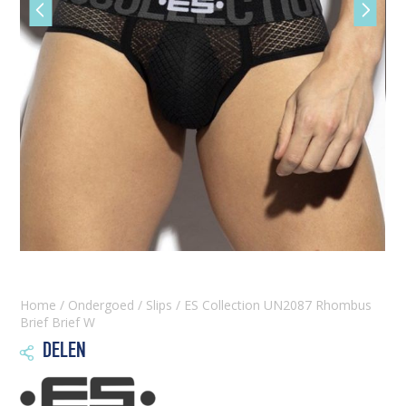
Vorige
Volgen
slide
slide
Home
/
Ondergoed
/
Slips
/ ES Collection UN2087 Rhombus
Brief Brief W
DELEN
