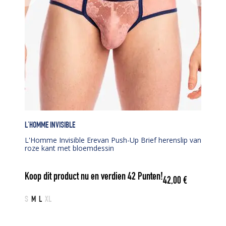
L'HOMME INVISIBLE
L'Homme Invisible Erevan Push-Up Brief herenslip van
roze kant met bloemdessin
Koop dit product nu en verdien
42
Punten!
42,00
€
S
M
L
XL