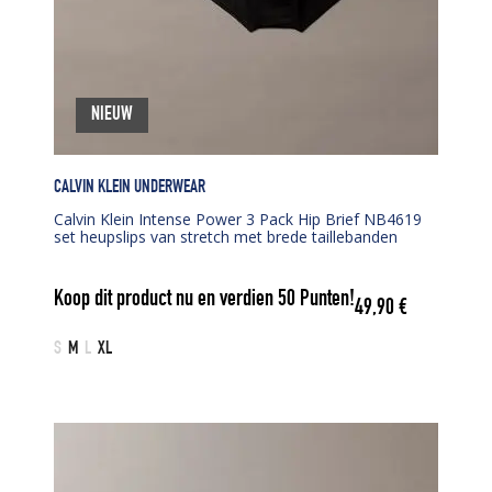
NIEUW
CALVIN KLEIN UNDERWEAR
Calvin Klein Intense Power 3 Pack Hip Brief NB4619
set heupslips van stretch met brede taillebanden
Koop dit product nu en verdien
50
Punten!
49,90
€
S
M
L
XL