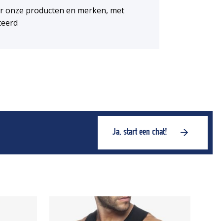
or onze producten en merken, met
teerd
Ja, start een chat!