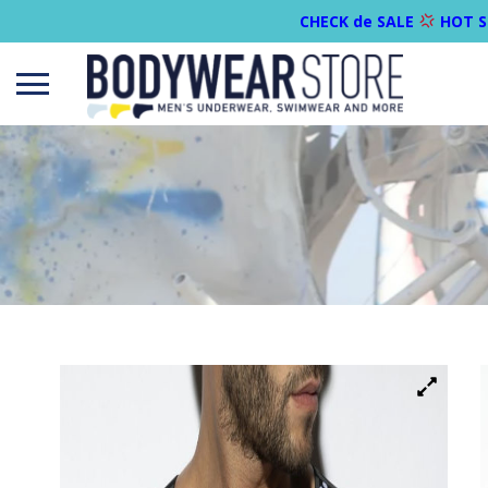
CHECK de SALE
HOT S
Open
menu