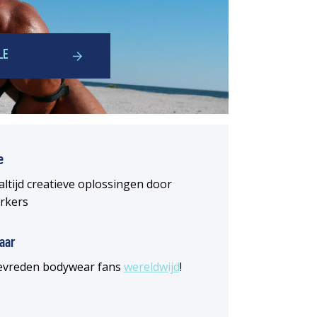
LE
e
altijd creatieve oplossingen door
rkers
aar
 tevreden bodywear fans
wereldwijd
!