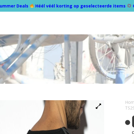
ummer Deals
Héél véél korting op geselecteerde items
Ho
TS29