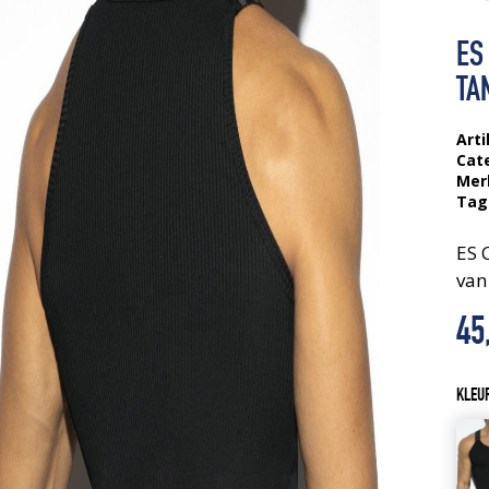
ES
TA
Arti
Cat
Mer
Tag
ES 
van
45
KLEU