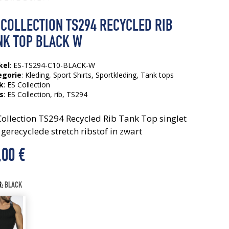
 COLLECTION TS294 RECYCLED RIB
NK TOP BLACK W
kel
: ES-TS294-C10-BLACK-W
egorie
:
Kleding
,
Sport Shirts
,
Sportkleding
,
Tank tops
k
: ES Collection
s
:
ES Collection
, rib
, TS294
Collection TS294 Recycled Rib Tank Top singlet
 gerecyclede stretch ribstof in zwart
,00
€
R:
BLACK