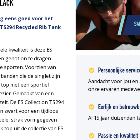
BLACK
og eens goed voor het
SA
 TS294 Recycled Rib Tank
le kwaliteit is deze ES
en genot on te dragen.
te sporten. Voorzien van
Persoonlijke servic
rbanden die de singlet zijn
Aandacht voor jou en 
 top met een sportief
onze ervaren medewe
ezier. Gemaakt van een
iteit. De ES Collection TS294
Eerlijk en betrouwb
n zwart voor een tijdloos
Al 15 jaar duizenden
abele, strak vormgegeven
 top uit de collectie van ES
Passie en kwaliteit