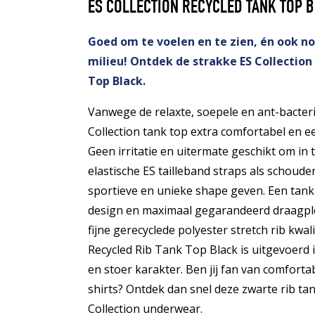
ES COLLECTION RECYCLED TANK TOP 
Goed om te voelen en te zien, én ook n
milieu! Ontdek de strakke ES Collection
Top Black.
Vanwege de relaxte, soepele en ant-bacterië
Collection tank top extra comfortabel en e
Geen irritatie en uitermate geschikt om in 
elastische ES tailleband straps als schoude
sportieve en unieke shape geven. Een tank
design en maximaal gegarandeerd draagpl
fijne gerecyclede polyester stretch rib kwal
Recycled Rib Tank Top Black is uitgevoerd i
en stoer karakter. Ben jij fan van comfort
shirts? Ontdek dan snel deze zwarte rib tank
Collection underwear.