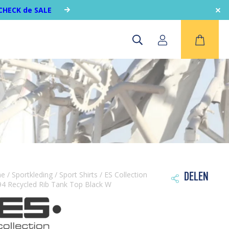
CHECK de SALE
me
/
Sportkleding
/
Sport Shirts
/ ES Collection
DELEN

4 Recycled Rib Tank Top Black W