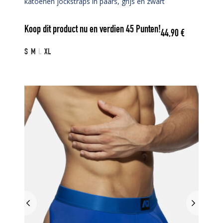
katoenen jockstraps in paars, grijs en zwart
Koop dit product nu en verdien
45
Punten!
44,90
€
S
M
L
XL