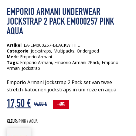
EMPORIO ARMANI UNDERWEAR
JOCKSTRAP 2 PACK EM000257 PINK
AQUA
Artikel
: EA-EM000257-BLACKWHITE
Categorie
:
Jockstraps
,
Multipacks
,
Ondergoed
Merk
: Emporio Armani
Tags
:
Emporio Armani
, Emporio Armani 2Pack
, Emporio
Armani Jockstrap
Emporio Armani Jockstrap 2 Pack set van twee
stretch-katoenen jockstraps in uni roze en aqua
Oorspronkelijke
Huidige
17,50
€
44,00
€
-60%
prijs
prijs
KLEUR:
PINK / AQUA
was:
is: