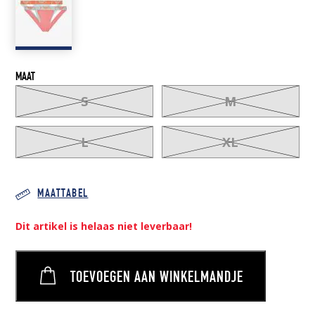
44,00 €.
17,50 €.
MAAT
S
M
L
XL
MAATTABEL
Dit artikel is helaas niet leverbaar!
TOEVOEGEN AAN WINKELMANDJE