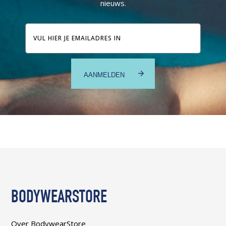
nieuws.
E-
mailadres
BODYWEARSTORE
Over BodywearStore