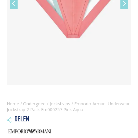
Vorige
Volgen
slide
slide
Home
/
Ondergoed
/
Jockstraps
/ Emporio Armani Underwear
Jockstrap 2 Pack Em000257 Pink Aqua
DELEN
