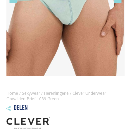
slide
slide
Home
/
Sexywear
/
Herenlingerie
/ Clever Underwear
Obwalden Brief 1039 Green
DELEN
