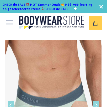
CHECK de SALE
HOT Summer Deals
Héél véél korting
op geselecteerde items
CHECK de SALE
Open
menu
Vorige
Volgen