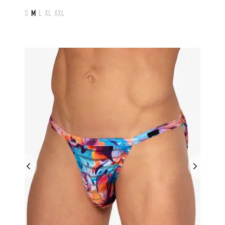
S
M
L
XL
XXL