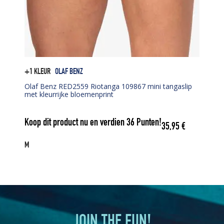
+1 KLEUR
OLAF BENZ
Olaf Benz RED2559 Riotanga 109867 mini tangaslip
met kleurrijke bloemenprint
Koop dit product nu en verdien
36
Punten!
35,95
€
M
JOIN THE FUN!