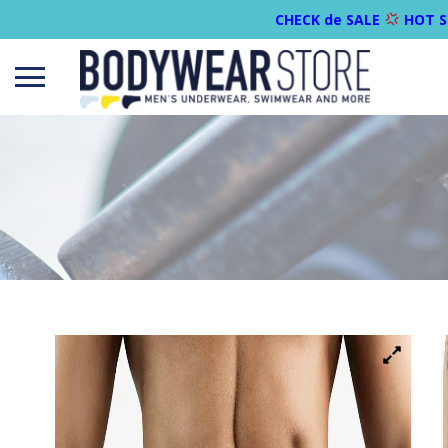
CHECK de SALE
HOT S
Open
menu