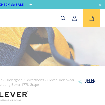
CHECK de SALE
me
/
Ondergoed
/
Boxershorts
/ Clever Underwear
DELEN

e Long Boxer 1778 Grape