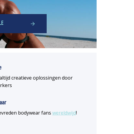
LE
e
altijd creatieve oplossingen door
rkers
aar
 tevreden bodywear fans
wereldwijd
!