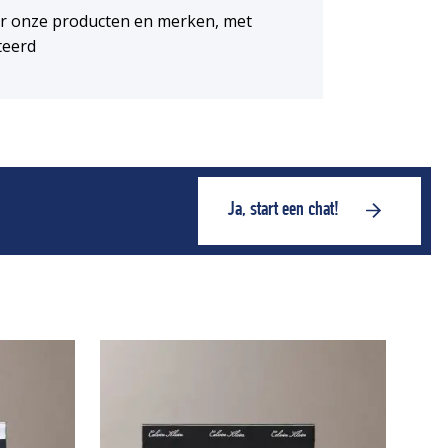
or onze producten en merken, met
teerd
Ja, start een chat!