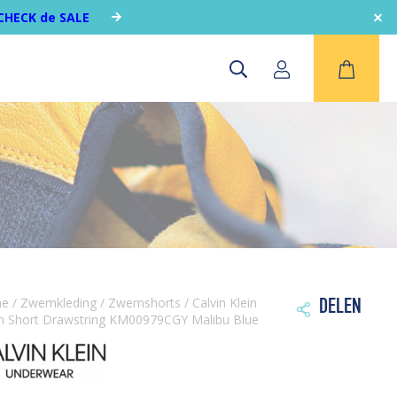
CHECK de SALE
me
/
Zwemkleding
/
Zwemshorts
/ Calvin Klein
DELEN

 Short Drawstring KM00979CGY Malibu Blue