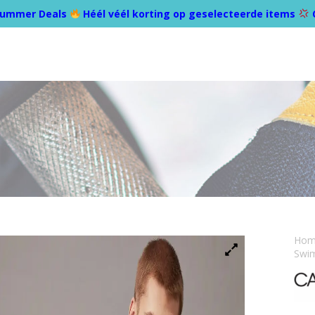
ummer Deals
Héél véél korting op geselecteerde items
Ho
Swim