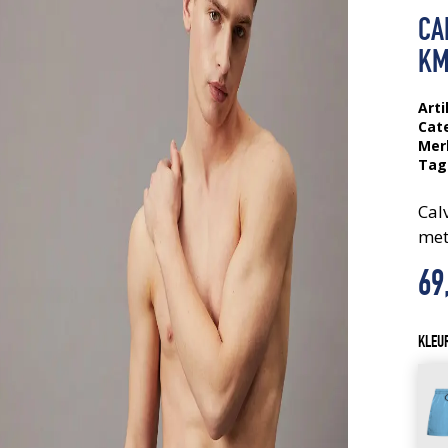
CA
KM
Arti
Cat
Mer
Tag
Cal
met
69
KLEU