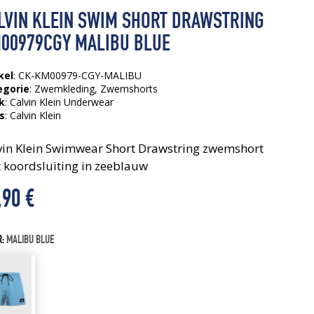
LVIN KLEIN SWIM SHORT DRAWSTRING
00979CGY MALIBU BLUE
kel
: CK-KM00979-CGY-MALIBU
egorie
:
Zwemkleding
,
Zwemshorts
k
: Calvin Klein Underwear
s
:
Calvin Klein
vin Klein Swimwear Short Drawstring zwemshort
 koordsluiting in zeeblauw
,90
€
R:
MALIBU BLUE