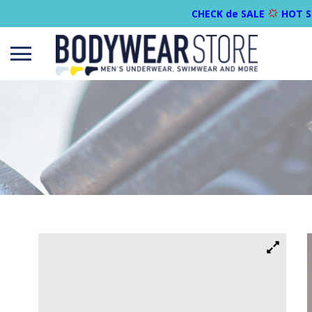
CHECK de SALE
HOT S
Open
menu