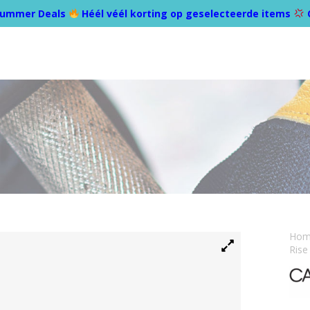
ummer Deals
Héél véél korting op geselecteerde items
Ho
Rise