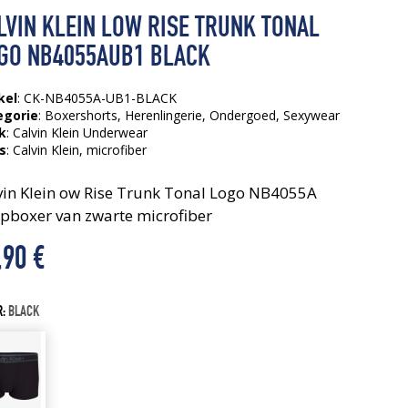
LVIN KLEIN LOW RISE TRUNK TONAL
GO NB4055AUB1 BLACK
kel
: CK-NB4055A-UB1-BLACK
egorie
:
Boxershorts
,
Herenlingerie
,
Ondergoed
,
Sexywear
k
: Calvin Klein Underwear
s
:
Calvin Klein
, microfiber
vin Klein ow Rise Trunk Tonal Logo NB4055A
pboxer van zwarte microfiber
,90
€
R:
BLACK