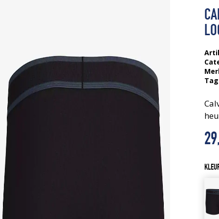
CA
LO
Arti
Cat
Mer
Tag
Cal
heu
29
KLEU