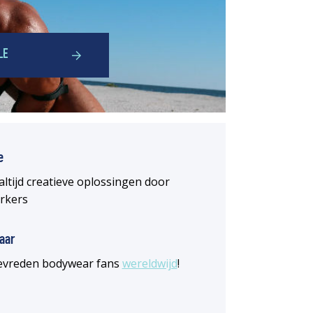
LE
e
altijd creatieve oplossingen door
rkers
aar
 tevreden bodywear fans
wereldwijd
!