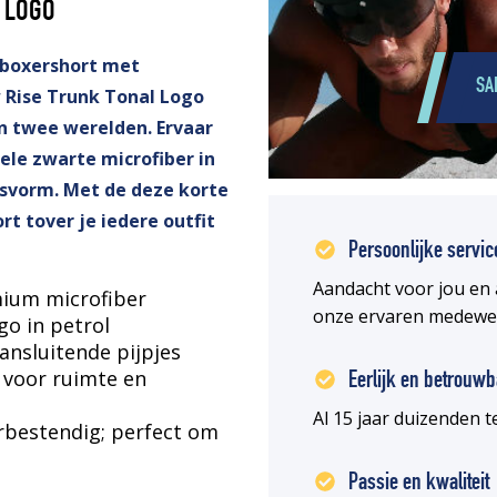
L LOGO
 boxershort met
SA
w Rise Trunk Tonal Logo
an twee werelden. Ervaar
le zwarte microfiber in
svorm. Met de deze korte
rt tover je iedere outfit
Persoonlijke servic
Aandacht voor jou en 
ium microfiber
onze ervaren medewe
go in petrol
ansluitende pijpjes
voor ruimte en
Eerlijk en betrouwb
Al 15 jaar duizenden
rbestendig; perfect om
Passie en kwaliteit