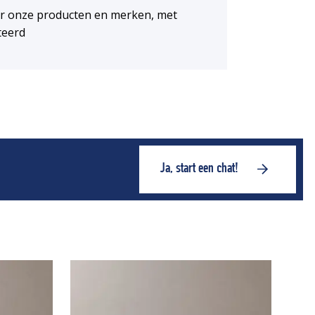
or onze producten en merken, met
teerd
Ja, start een chat!