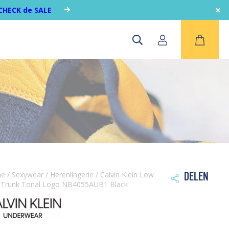
CHECK de SALE
me
/
Sexywear
/
Herenlingerie
/ Calvin Klein Low
DELEN

 Trunk Tonal Logo NB4055AUB1 Black