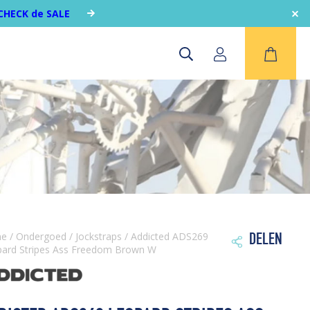
CHECK de SALE
me
/
Ondergoed
/
Jockstraps
/ Addicted ADS269
DELEN

ard Stripes Ass Freedom Brown W