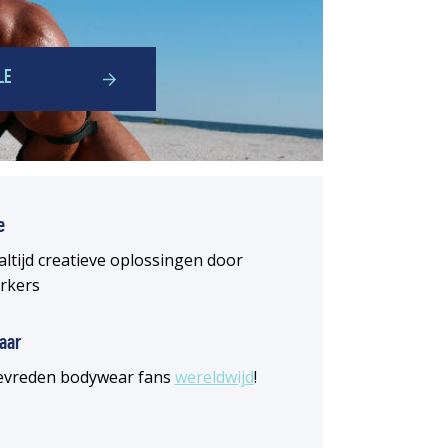
LE
e
altijd creatieve oplossingen door
rkers
aar
 tevreden bodywear fans
wereldwijd
!