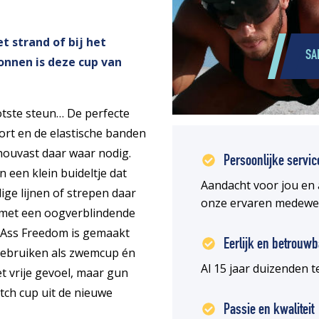
 strand of bij het
SA
onnen is deze cup van
otste steun… De perfecte
rt en de elastische banden
ouvast daar waar nodig.
Persoonlijke servic
 een klein buideltje dat
Aandacht voor jou en 
ge lijnen of strepen daar
onze ervaren medewe
, met een oogverblindende
d Ass Freedom is gemaakt
Eerlijk en betrouwb
 gebruiken als zwemcup én
Al 15 jaar duizenden
et vrije gevoel, maar gun
tch cup uit de nieuwe
Passie en kwaliteit