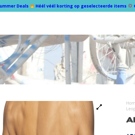
ummer Deals
Héél véél korting op geselecteerde items
Ho
Leop