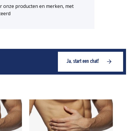
or onze producten en merken, met
teerd
Ja, start een chat!