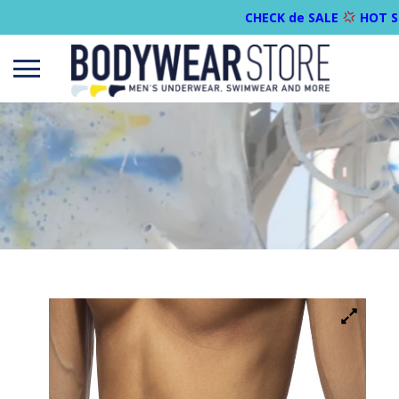
CHECK de SALE
HOT S
Open
menu