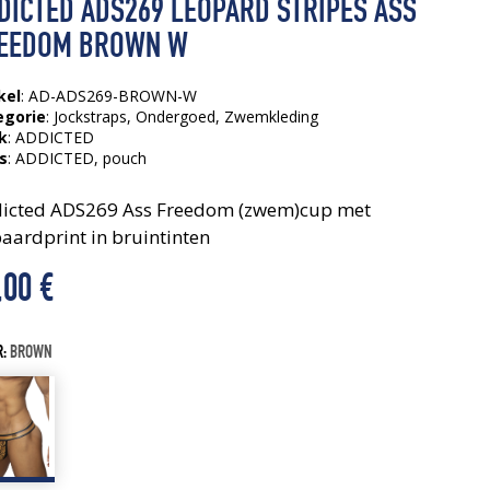
DICTED ADS269 LEOPARD STRIPES ASS
EEDOM BROWN W
kel
: AD-ADS269-BROWN-W
egorie
:
Jockstraps
,
Ondergoed
,
Zwemkleding
k
: ADDICTED
s
:
ADDICTED
, pouch
icted ADS269 Ass Freedom (zwem)cup met
paardprint in bruintinten
,00
€
R:
BROWN