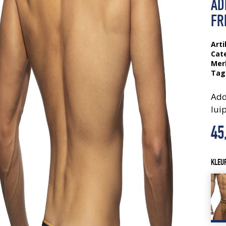
AD
FR
Arti
Cat
Mer
Tag
Add
lui
45
KLEU